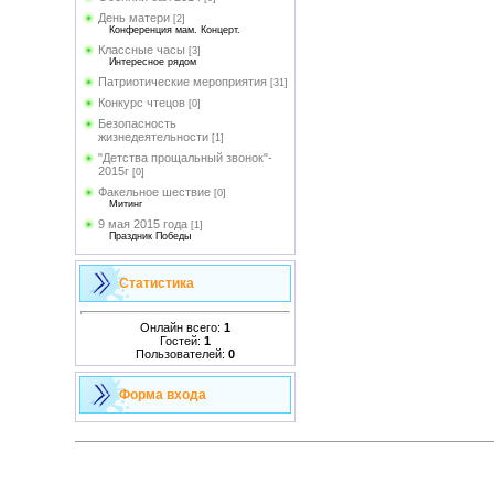
День матери
[2]
Конференция мам. Концерт.
Классные часы
[3]
Интересное рядом
Патриотические мероприятия
[31]
Конкурс чтецов
[0]
Безопасность
жизнедеятельности
[1]
"Детства прощальный звонок"-
2015г
[0]
Факельное шествие
[0]
Митинг
9 мая 2015 года
[1]
Праздник Победы
Статистика
Онлайн всего:
1
Гостей:
1
Пользователей:
0
Форма входа