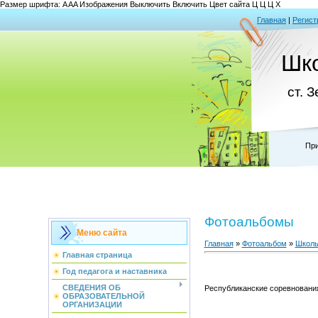
Размер шрифта:
A
A
A
Изображения
Выключить
Включить
Цвет сайта
Ц
Ц
Ц
Х
Главная
|
Регист
Шк
ст. 
При
Фотоальбомы
Меню сайта
Главная
»
Фотоальбом
»
Школь
Главная страница
Год педагога и наставника
СВЕДЕНИЯ ОБ
Республиканские соревновани
ОБРАЗОВАТЕЛЬНОЙ
ОРГАНИЗАЦИИ