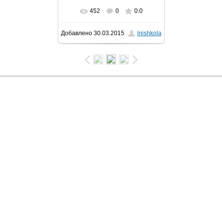
452
0
0.0
В реальном размере
Добавлено
30.03.2015
lnishkola
640x912
/ 245.3Kb