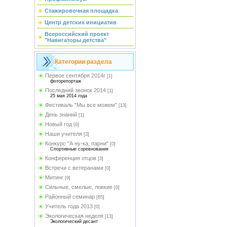
Стажировочная площадка
Центр детских инициатив
Всероссийский проект
"Навигаторы детства"
Категории раздела
Первое сентября 2014г
[1]
фоторепортаж
Последний звонок 2014
[1]
25 мая 2014 года
Фестиваль "Мы все можем"
[13]
День знаний
[1]
Новый год
[0]
Наши учителя
[3]
Конкурс "А ну-ка, парни"
[0]
Спортивные соревнования
Конференция отцов
[3]
Встречи с ветеранами
[0]
Митинг
[9]
Сильные, смелые, ловкие
[0]
Районный семинар
[65]
Учитель года 2013
[0]
Экологическая неделя
[13]
Экологический десант