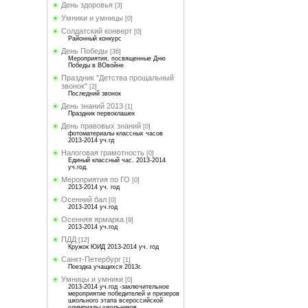
День здоровья
[3]
Умники и умницы
[0]
Солдатский конверт
[0]
Районный конкурс
День Победы
[36]
Мероприятия, посвященные Дню
Победы в ВОвойне
Праздник "Детства прощальный
звонок"
[2]
Последний звонок
День знаний 2013
[1]
Праздник первоклашек
День правовых знаний
[0]
фотоматериалы классных часов
2013-2014 уч.гд
Налоговая грамотность
[0]
Единый классный час. 2013-2014
уч.год.
Мероприятия по ГО
[0]
2013-2014 уч. год
Осенний бал
[0]
2013-2014 уч.год
Осенняя ярмарка
[9]
2013-2014 уч.год
ПДД
[12]
Кружок ЮИД 2013-2014 уч. год
Санкт-Петербург
[1]
Поездка учащихся 2013г.
Умницы и умники
[0]
2013-2014 уч.год -заключительное
мероприятие победителей и призеров
школьного этапа всероссийской
олимпиады школьников