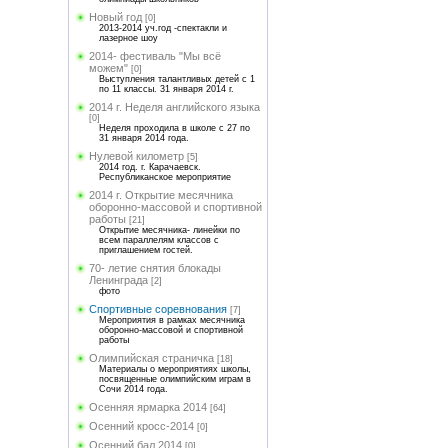
Новый год
[0]
2013-2014 уч.год -спектакли и
лазерное шоу
2014- фестиваль "Мы всё
можем"
[0]
Выступления талантливых детей с 1
по 11 классы. 31 января 2014 г.
2014 г. Неделя английского языка
[0]
Неделя проходила в школе с 27 по
31 января 2014 года.
Нулевой километр
[5]
2014 год. г. Карачаевск.
Республиканское мероприятие
2014 г. Открытие месячника
оборонно-массовой и спортивной
работы
[21]
Открытие месячника- линейки по
всем параллелям классов с
приглашением гостей.
70- летие снятия блокады
Ленинграда
[2]
фото
Спортивные соревнования
[7]
Мероприятия в рамках месячника
оборонно-массовой и спортивной
работы
Олимпийская страничка
[18]
Материалы о мероприятиях школы,
посвященные олимпийским играм в
Сочи 2014 года.
Осенняя ярмарка 2014
[64]
Осенний кросс-2014
[0]
Осенний бал 2014
[0]