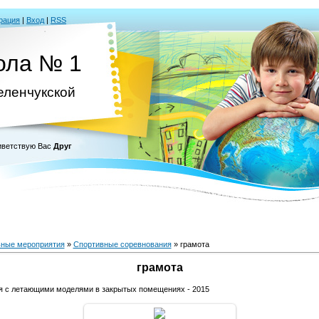
рация
|
Вход
|
RSS
ола № 1
Зеленчукской
ветствую Вас
Друг
ные мероприятия
»
Спортивные соревнования
» грамота
грамота
я с летающими моделями в закрытых помещениях - 2015