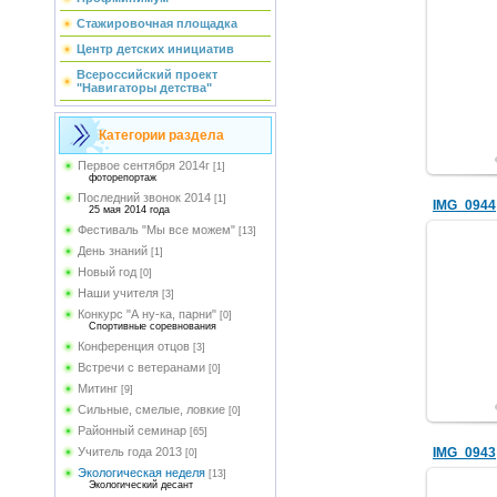
Стажировочная площадка
Центр детских инициатив
Всероссийский проект
"Навигаторы детства"
Категории раздела
Первое сентября 2014г
[1]
фоторепортаж
Последний звонок 2014
[1]
IMG_0944
25 мая 2014 года
Фестиваль "Мы все можем"
[13]
День знаний
[1]
Новый год
[0]
Наши учителя
[3]
Конкурс "А ну-ка, парни"
[0]
Спортивные соревнования
Конференция отцов
[3]
Встречи с ветеранами
[0]
Митинг
[9]
Сильные, смелые, ловкие
[0]
Районный семинар
[65]
IMG_0943
Учитель года 2013
[0]
Экологическая неделя
[13]
Экологический десант