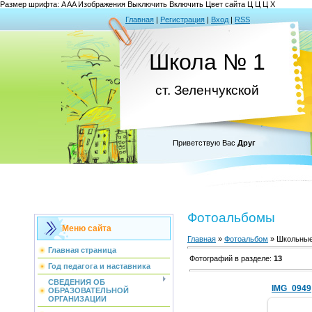
Размер шрифта:
A
A
A
Изображения
Выключить
Включить
Цвет сайта
Ц
Ц
Ц
Х
Главная
|
Регистрация
|
Вход
|
RSS
Школа № 1
ст. Зеленчукской
Приветствую Вас
Друг
Фотоальбомы
Меню сайта
Главная
»
Фотоальбом
» Школьные
Главная страница
Фотографий в разделе
:
13
Год педагога и наставника
СВЕДЕНИЯ ОБ
IMG_0949
ОБРАЗОВАТЕЛЬНОЙ
ОРГАНИЗАЦИИ