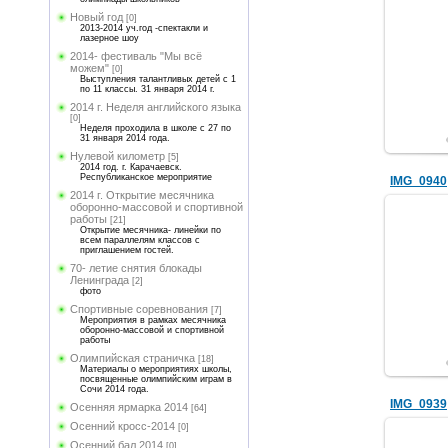
Новый год
[0]
2013-2014 уч.год -спектакли и
лазерное шоу
2014- фестиваль "Мы всё
можем"
[0]
Выступления талантливых детей с 1
по 11 классы. 31 января 2014 г.
2014 г. Неделя английского языка
[0]
Неделя проходила в школе с 27 по
31 января 2014 года.
Нулевой километр
[5]
2014 год. г. Карачаевск.
Республиканское мероприятие
IMG_0940
2014 г. Открытие месячника
оборонно-массовой и спортивной
работы
[21]
Открытие месячника- линейки по
всем параллелям классов с
приглашением гостей.
70- летие снятия блокады
Ленинграда
[2]
фото
Спортивные соревнования
[7]
Мероприятия в рамках месячника
оборонно-массовой и спортивной
работы
Олимпийская страничка
[18]
Материалы о мероприятиях школы,
посвященные олимпийским играм в
Сочи 2014 года.
IMG_0939
Осенняя ярмарка 2014
[64]
Осенний кросс-2014
[0]
Осенний бал 2014
[0]