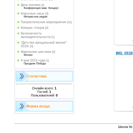
День матери
[2]
Конференция мам. Концерт.
Классные часы
[3]
Интересное рядом
Патриотические мероприятия
[31]
Конкурс чтецов
[0]
Безопасность
жизнедеятельности
[1]
"Детства прощальный звонок"-
2015г
[0]
Факельное шествие
[0]
IMG_0938
Митинг
9 мая 2015 года
[1]
Праздник Победы
Статистика
Онлайн всего:
1
Гостей:
1
Пользователей:
0
Форма входа
Школа № 1