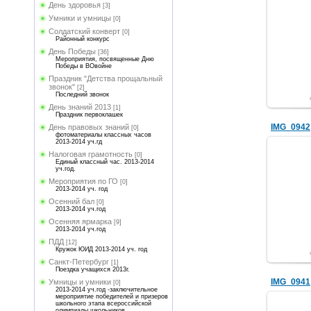
День здоровья
[3]
Умники и умницы
[0]
Солдатский конверт
[0]
Районный конкурс
День Победы
[36]
Мероприятия, посвященные Дню
Победы в ВОвойне
Праздник "Детства прощальный
звонок"
[2]
Последний звонок
День знаний 2013
[1]
Праздник первоклашек
IMG_0942
День правовых знаний
[0]
фотоматериалы классных часов
2013-2014 уч.гд
Налоговая грамотность
[0]
Единый классный час. 2013-2014
уч.год.
Мероприятия по ГО
[0]
2013-2014 уч. год
Осенний бал
[0]
2013-2014 уч.год
Осенняя ярмарка
[9]
2013-2014 уч.год
ПДД
[12]
Кружок ЮИД 2013-2014 уч. год
Санкт-Петербург
[1]
Поездка учащихся 2013г.
IMG_0941
Умницы и умники
[0]
2013-2014 уч.год -заключительное
мероприятие победителей и призеров
школьного этапа всероссийской
олимпиады школьников