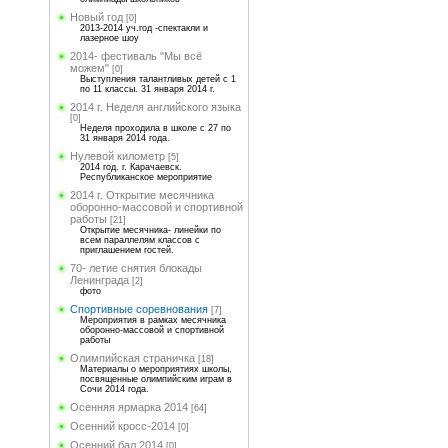
Новый год
[0]
2013-2014 уч.год -спектакли и
лазерное шоу
2014- фестиваль "Мы всё
можем"
[0]
Выступления талантливых детей с 1
по 11 классы. 31 января 2014 г.
2014 г. Неделя английского языка
[0]
Неделя проходила в школе с 27 по
31 января 2014 года.
Нулевой километр
[5]
2014 год. г. Карачаевск.
Республиканское мероприятие
2014 г. Открытие месячника
оборонно-массовой и спортивной
работы
[21]
Открытие месячника- линейки по
всем параллелям классов с
приглашением гостей.
70- летие снятия блокады
Ленинграда
[2]
фото
Спортивные соревнования
[7]
Мероприятия в рамках месячника
оборонно-массовой и спортивной
работы
Олимпийская страничка
[18]
Материалы о мероприятиях школы,
посвященные олимпийским играм в
Сочи 2014 года.
Осенняя ярмарка 2014
[64]
Осенний кросс-2014
[0]
Осенний бал 2014
[0]