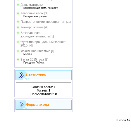
День матери
[2]
Конференция мам. Концерт.
Классные часы
[3]
Интересное рядом
Патриотические мероприятия
[31]
Конкурс чтецов
[0]
Безопасность
жизнедеятельности
[1]
"Детства прощальный звонок"-
2015г
[0]
Факельное шествие
[0]
Митинг
9 мая 2015 года
[1]
Праздник Победы
Статистика
Онлайн всего:
1
Гостей:
1
Пользователей:
0
Форма входа
Школа № 1