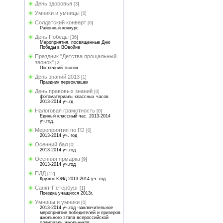
День здоровья
[3]
Умники и умницы
[0]
Солдатский конверт
[0]
Районный конкурс
День Победы
[36]
Мероприятия, посвященные Дню
Победы в ВОвойне
Праздник "Детства прощальный
звонок"
[2]
Последний звонок
День знаний 2013
[1]
Праздник первоклашек
День правовых знаний
[0]
фотоматериалы классных часов
2013-2014 уч.гд
Налоговая грамотность
[0]
Единый классный час. 2013-2014
уч.год.
Мероприятия по ГО
[0]
2013-2014 уч. год
Осенний бал
[0]
2013-2014 уч.год
Осенняя ярмарка
[9]
2013-2014 уч.год
ПДД
[12]
Кружок ЮИД 2013-2014 уч. год
Санкт-Петербург
[1]
Поездка учащихся 2013г.
Умницы и умники
[0]
2013-2014 уч.год -заключительное
мероприятие победителей и призеров
школьного этапа всероссийской
олимпиады школьников