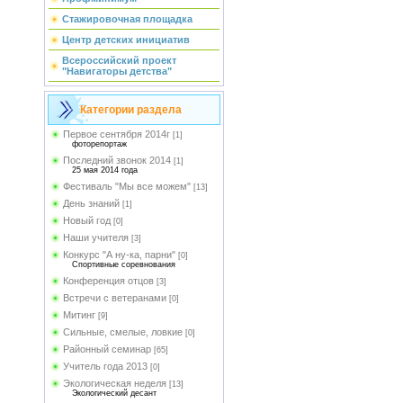
Стажировочная площадка
Центр детских инициатив
Всероссийский проект
"Навигаторы детства"
Категории раздела
Первое сентября 2014г
[1]
фоторепортаж
Последний звонок 2014
[1]
25 мая 2014 года
Фестиваль "Мы все можем"
[13]
День знаний
[1]
Новый год
[0]
Наши учителя
[3]
Конкурс "А ну-ка, парни"
[0]
Спортивные соревнования
Конференция отцов
[3]
Встречи с ветеранами
[0]
Митинг
[9]
Сильные, смелые, ловкие
[0]
Районный семинар
[65]
Учитель года 2013
[0]
Экологическая неделя
[13]
Экологический десант