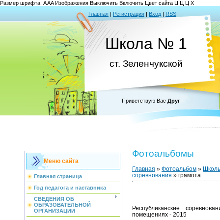
Размер шрифта:
A
A
A
Изображения
Выключить
Включить
Цвет сайта
Ц
Ц
Ц
Х
Главная
|
Регистрация
|
Вход
|
RSS
Школа № 1
ст. Зеленчукской
Приветствую Вас
Друг
Фотоальбомы
Меню сайта
Главная
»
Фотоальбом
»
Школь
соревнования
» грамота
Главная страница
Год педагога и наставника
СВЕДЕНИЯ ОБ
ОБРАЗОВАТЕЛЬНОЙ
Республиканские соревнов
ОРГАНИЗАЦИИ
помещениях - 2015