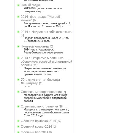
Новый год
[0]
2013-2014 уч.год -спектакли и
лазерное шоу
2014- фестиваль "Мы всё
можем"
[0]
Выступления талантливых детей с 1
по 11 классы. 31 января 2014 г.
2014 г. Неделя английского языка
[0]
Неделя проходила в школе с 27 по
31 января 2014 года.
Нулевой километр
[5]
2014 год. г. Карачаевск.
Республиканское мероприятие
2014 г. Открытие месячника
оборонно-массовой и спортивной
работы
[21]
Открытие месячника- линейки по
всем параллелям классов с
приглашением гостей.
70- летие снятия блокады
Ленинграда
[2]
фото
Спортивные соревнования
[7]
Мероприятия в рамках месячника
оборонно-массовой и спортивной
работы
Олимпийская страничка
[18]
Материалы о мероприятиях школы,
посвященные олимпийским играм в
Сочи 2014 года.
Осенняя ярмарка 2014
[64]
Осенний кросс-2014
[0]
Осенний бал 2014
[0]