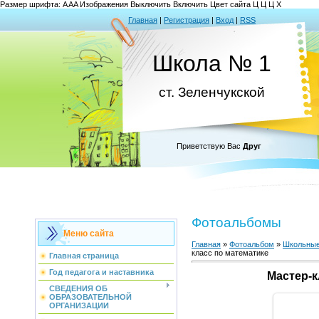
Размер шрифта:
A
A
A
Изображения
Выключить
Включить
Цвет сайта
Ц
Ц
Ц
Х
Главная
|
Регистрация
|
Вход
|
RSS
Школа № 1
ст. Зеленчукской
Приветствую Вас
Друг
Фотоальбомы
Меню сайта
Главная
»
Фотоальбом
»
Школьные
класс по математике
Главная страница
Год педагога и наставника
Мастер-к
СВЕДЕНИЯ ОБ
ОБРАЗОВАТЕЛЬНОЙ
ОРГАНИЗАЦИИ