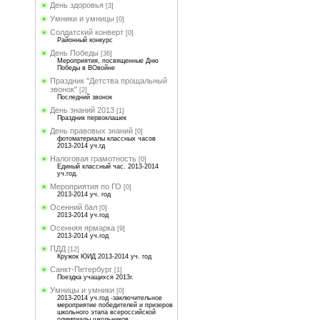
День здоровья
[3]
Умники и умницы
[0]
Солдатский конверт
[0]
Районный конкурс
День Победы
[36]
Мероприятия, посвященные Дню
Победы в ВОвойне
Праздник "Детства прощальный
звонок"
[2]
Последний звонок
День знаний 2013
[1]
Праздник первоклашек
День правовых знаний
[0]
фотоматериалы классных часов
2013-2014 уч.гд
Налоговая грамотность
[0]
Единый классный час. 2013-2014
уч.год.
Мероприятия по ГО
[0]
2013-2014 уч. год
Осенний бал
[0]
2013-2014 уч.год
Осенняя ярмарка
[9]
2013-2014 уч.год
ПДД
[12]
Кружок ЮИД 2013-2014 уч. год
Санкт-Петербург
[1]
Поездка учащихся 2013г.
Умницы и умники
[0]
2013-2014 уч.год -заключительное
мероприятие победителей и призеров
школьного этапа всероссийской
олимпиады школьников