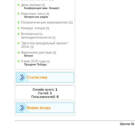
День матери
[2]
Конференция мам. Концерт.
Классные часы
[3]
Интересное рядом
Патриотические мероприятия
[31]
Конкурс чтецов
[0]
Безопасность
жизнедеятельности
[1]
"Детства прощальный звонок"-
2015г
[0]
Факельное шествие
[0]
Митинг
9 мая 2015 года
[1]
Праздник Победы
Статистика
Онлайн всего:
1
Гостей:
1
Пользователей:
0
Форма входа
Школа № 1