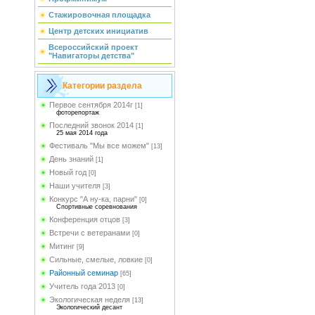
Стажировочная площадка
Центр детских инициатив
Всероссийский проект
"Навигаторы детства"
Категории раздела
Первое сентября 2014г
[1]
фоторепортаж
Последний звонок 2014
[1]
25 мая 2014 года
Фестиваль "Мы все можем"
[13]
День знаний
[1]
Новый год
[0]
Наши учителя
[3]
Конкурс "А ну-ка, парни"
[0]
Спортивные соревнования
Конференция отцов
[3]
Встречи с ветеранами
[0]
Митинг
[9]
Сильные, смелые, ловкие
[0]
Районный семинар
[65]
Учитель года 2013
[0]
Экологическая неделя
[13]
Экологический десант