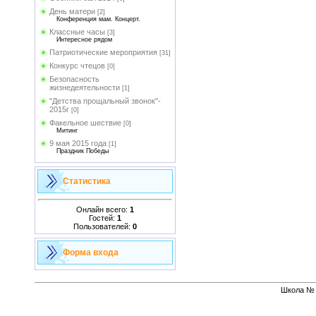
День матери
[2]
Конференция мам. Концерт.
Классные часы
[3]
Интересное рядом
Патриотические мероприятия
[31]
Конкурс чтецов
[0]
Безопасность
жизнедеятельности
[1]
"Детства прощальный звонок"-
2015г
[0]
Факельное шествие
[0]
Митинг
9 мая 2015 года
[1]
Праздник Победы
Статистика
Онлайн всего:
1
Гостей:
1
Пользователей:
0
Форма входа
Школа № 1