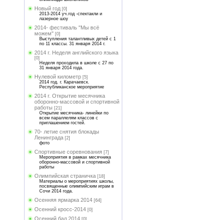
Новый год
[0]
2013-2014 уч.год -спектакли и
лазерное шоу
2014- фестиваль "Мы всё
можем"
[0]
Выступления талантливых детей с 1
по 11 классы. 31 января 2014 г.
2014 г. Неделя английского языка
[0]
Неделя проходила в школе с 27 по
31 января 2014 года.
Нулевой километр
[5]
2014 год. г. Карачаевск.
Республиканское мероприятие
2014 г. Открытие месячника
оборонно-массовой и спортивной
работы
[21]
Открытие месячника- линейки по
всем параллелям классов с
приглашением гостей.
70- летие снятия блокады
Ленинграда
[2]
фото
Спортивные соревнования
[7]
Мероприятия в рамках месячника
оборонно-массовой и спортивной
работы
Олимпийская страничка
[18]
Материалы о мероприятиях школы,
посвященные олимпийским играм в
Сочи 2014 года.
Осенняя ярмарка 2014
[64]
Осенний кросс-2014
[0]
Осенний бал 2014
[0]