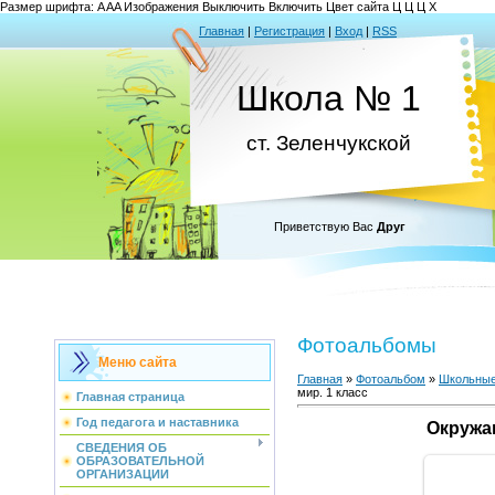
Размер шрифта:
A
A
A
Изображения
Выключить
Включить
Цвет сайта
Ц
Ц
Ц
Х
Главная
|
Регистрация
|
Вход
|
RSS
Школа № 1
ст. Зеленчукской
Приветствую Вас
Друг
Фотоальбомы
Меню сайта
Главная
»
Фотоальбом
»
Школьные
мир. 1 класс
Главная страница
Год педагога и наставника
Окружа
СВЕДЕНИЯ ОБ
ОБРАЗОВАТЕЛЬНОЙ
ОРГАНИЗАЦИИ