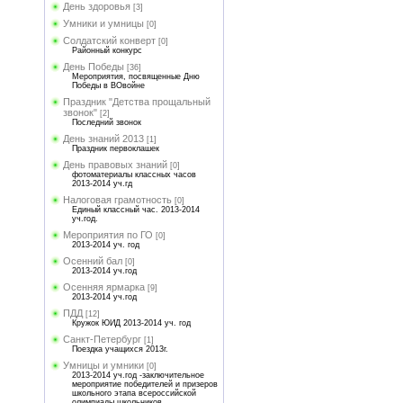
День здоровья
[3]
Умники и умницы
[0]
Солдатский конверт
[0]
Районный конкурс
День Победы
[36]
Мероприятия, посвященные Дню
Победы в ВОвойне
Праздник "Детства прощальный
звонок"
[2]
Последний звонок
День знаний 2013
[1]
Праздник первоклашек
День правовых знаний
[0]
фотоматериалы классных часов
2013-2014 уч.гд
Налоговая грамотность
[0]
Единый классный час. 2013-2014
уч.год.
Мероприятия по ГО
[0]
2013-2014 уч. год
Осенний бал
[0]
2013-2014 уч.год
Осенняя ярмарка
[9]
2013-2014 уч.год
ПДД
[12]
Кружок ЮИД 2013-2014 уч. год
Санкт-Петербург
[1]
Поездка учащихся 2013г.
Умницы и умники
[0]
2013-2014 уч.год -заключительное
мероприятие победителей и призеров
школьного этапа всероссийской
олимпиады школьников