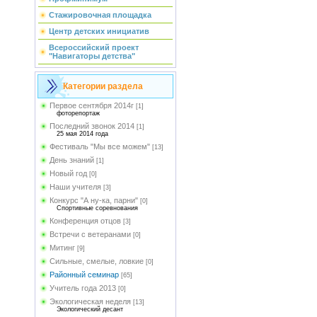
Стажировочная площадка
Центр детских инициатив
Всероссийский проект
"Навигаторы детства"
Категории раздела
Первое сентября 2014г
[1]
фоторепортаж
Последний звонок 2014
[1]
25 мая 2014 года
Фестиваль "Мы все можем"
[13]
День знаний
[1]
Новый год
[0]
Наши учителя
[3]
Конкурс "А ну-ка, парни"
[0]
Спортивные соревнования
Конференция отцов
[3]
Встречи с ветеранами
[0]
Митинг
[9]
Сильные, смелые, ловкие
[0]
Районный семинар
[65]
Учитель года 2013
[0]
Экологическая неделя
[13]
Экологический десант