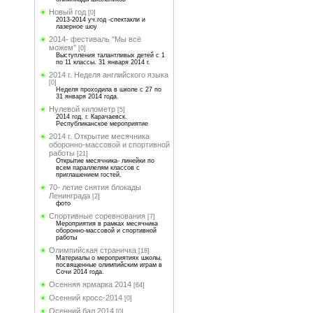
Новый год
[0]
2013-2014 уч.год -спектакли и
лазерное шоу
2014- фестиваль "Мы всё
можем"
[0]
Выступления талантливых детей с 1
по 11 классы. 31 января 2014 г.
2014 г. Неделя английского языка
[0]
Неделя проходила в школе с 27 по
31 января 2014 года.
Нулевой километр
[5]
2014 год. г. Карачаевск.
Республиканское мероприятие
2014 г. Открытие месячника
оборонно-массовой и спортивной
работы
[21]
Открытие месячника- линейки по
всем параллелям классов с
приглашением гостей.
70- летие снятия блокады
Ленинграда
[2]
фото
Спортивные соревнования
[7]
Мероприятия в рамках месячника
оборонно-массовой и спортивной
работы
Олимпийская страничка
[18]
Материалы о мероприятиях школы,
посвященные олимпийским играм в
Сочи 2014 года.
Осенняя ярмарка 2014
[64]
Осенний кросс-2014
[0]
Осенний бал 2014
[0]