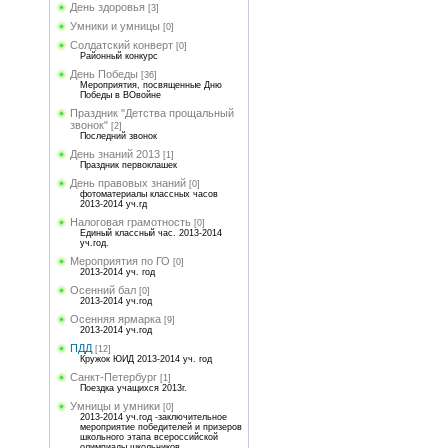
День здоровья
[3]
Умники и умницы
[0]
Солдатский конверт
[0]
Районный конкурс
День Победы
[36]
Мероприятия, посвященные Дню
Победы в ВОвойне
Праздник "Детства прощальный
звонок"
[2]
Последний звонок
День знаний 2013
[1]
Праздник первоклашек
День правовых знаний
[0]
фотоматериалы классных часов
2013-2014 уч.гд
Налоговая грамотность
[0]
Единый классный час. 2013-2014
уч.год.
Мероприятия по ГО
[0]
2013-2014 уч. год
Осенний бал
[0]
2013-2014 уч.год
Осенняя ярмарка
[9]
2013-2014 уч.год
ПДД
[12]
Кружок ЮИД 2013-2014 уч. год
Санкт-Петербург
[1]
Поездка учащихся 2013г.
Умницы и умники
[0]
2013-2014 уч.год -заключительное
мероприятие победителей и призеров
школьного этапа всероссийской
олимпиады школьников