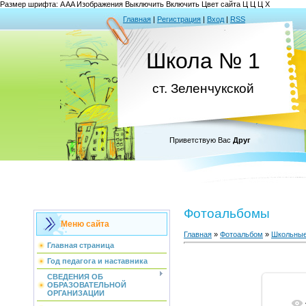
Размер шрифта:
A
A
A
Изображения
Выключить
Включить
Цвет сайта
Ц
Ц
Ц
Х
Главная
|
Регистрация
|
Вход
|
RSS
Школа № 1
ст. Зеленчукской
Приветствую Вас
Друг
Фотоальбомы
Меню сайта
Главная
»
Фотоальбом
»
Школьные
Главная страница
Год педагога и наставника
СВЕДЕНИЯ ОБ
ОБРАЗОВАТЕЛЬНОЙ
ОРГАНИЗАЦИИ