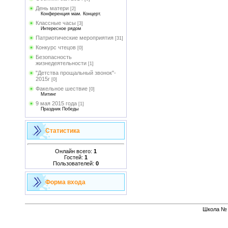
День матери
[2]
Конференция мам. Концерт.
Классные часы
[3]
Интересное рядом
Патриотические мероприятия
[31]
Конкурс чтецов
[0]
Безопасность
жизнедеятельности
[1]
"Детства прощальный звонок"-
2015г
[0]
Факельное шествие
[0]
Митинг
9 мая 2015 года
[1]
Праздник Победы
Статистика
Онлайн всего:
1
Гостей:
1
Пользователей:
0
Форма входа
Школа № 1