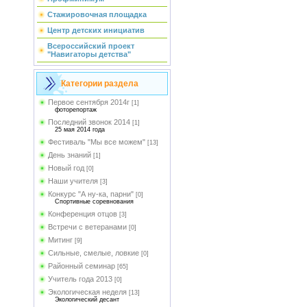
Стажировочная площадка
Центр детских инициатив
Всероссийский проект
"Навигаторы детства"
Категории раздела
Первое сентября 2014г
[1]
фоторепортаж
Последний звонок 2014
[1]
25 мая 2014 года
Фестиваль "Мы все можем"
[13]
День знаний
[1]
Новый год
[0]
Наши учителя
[3]
Конкурс "А ну-ка, парни"
[0]
Спортивные соревнования
Конференция отцов
[3]
Встречи с ветеранами
[0]
Митинг
[9]
Сильные, смелые, ловкие
[0]
Районный семинар
[65]
Учитель года 2013
[0]
Экологическая неделя
[13]
Экологический десант