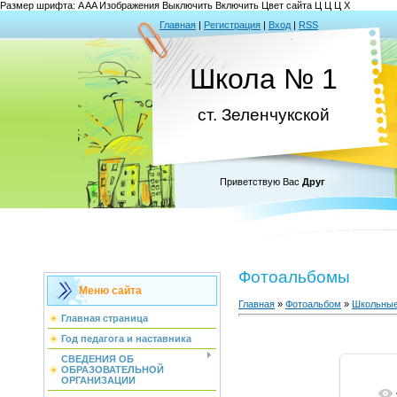
Размер шрифта:
A
A
A
Изображения
Выключить
Включить
Цвет сайта
Ц
Ц
Ц
Х
Главная
|
Регистрация
|
Вход
|
RSS
Школа № 1
ст. Зеленчукской
Приветствую Вас
Друг
Фотоальбомы
Меню сайта
Главная
»
Фотоальбом
»
Школьные
Главная страница
Год педагога и наставника
СВЕДЕНИЯ ОБ
ОБРАЗОВАТЕЛЬНОЙ
ОРГАНИЗАЦИИ