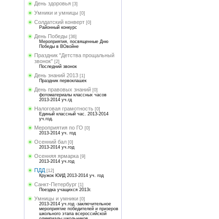
День здоровья
[3]
Умники и умницы
[0]
Солдатский конверт
[0]
Районный конкурс
День Победы
[36]
Мероприятия, посвященные Дню
Победы в ВОвойне
Праздник "Детства прощальный
звонок"
[2]
Последний звонок
День знаний 2013
[1]
Праздник первоклашек
День правовых знаний
[0]
фотоматериалы классных часов
2013-2014 уч.гд
Налоговая грамотность
[0]
Единый классный час. 2013-2014
уч.год.
Мероприятия по ГО
[0]
2013-2014 уч. год
Осенний бал
[0]
2013-2014 уч.год
Осенняя ярмарка
[9]
2013-2014 уч.год
ПДД
[12]
Кружок ЮИД 2013-2014 уч. год
Санкт-Петербург
[1]
Поездка учащихся 2013г.
Умницы и умники
[0]
2013-2014 уч.год -заключительное
мероприятие победителей и призеров
школьного этапа всероссийской
олимпиады школьников