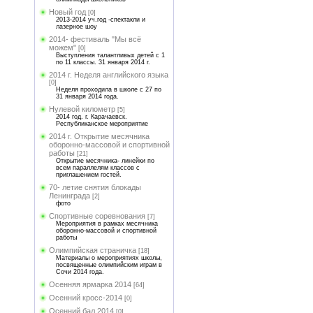
Новый год
[0]
2013-2014 уч.год -спектакли и
лазерное шоу
2014- фестиваль "Мы всё
можем"
[0]
Выступления талантливых детей с 1
по 11 классы. 31 января 2014 г.
2014 г. Неделя английского языка
[0]
Неделя проходила в школе с 27 по
31 января 2014 года.
Нулевой километр
[5]
2014 год. г. Карачаевск.
Республиканское мероприятие
2014 г. Открытие месячника
оборонно-массовой и спортивной
работы
[21]
Открытие месячника- линейки по
всем параллелям классов с
приглашением гостей.
70- летие снятия блокады
Ленинграда
[2]
фото
Спортивные соревнования
[7]
Мероприятия в рамках месячника
оборонно-массовой и спортивной
работы
Олимпийская страничка
[18]
Материалы о мероприятиях школы,
посвященные олимпийским играм в
Сочи 2014 года.
Осенняя ярмарка 2014
[64]
Осенний кросс-2014
[0]
Осенний бал 2014
[0]