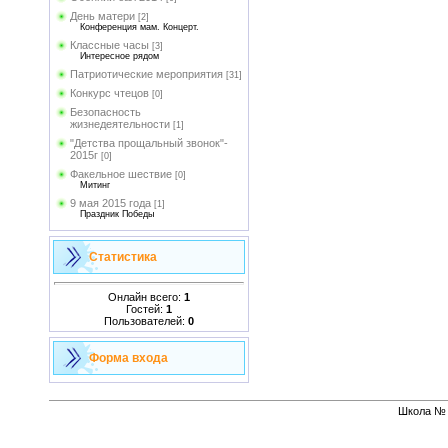
День матери
[2]
Конференция мам. Концерт.
Классные часы
[3]
Интересное рядом
Патриотические мероприятия
[31]
Конкурс чтецов
[0]
Безопасность
жизнедеятельности
[1]
"Детства прощальный звонок"-
2015г
[0]
Факельное шествие
[0]
Митинг
9 мая 2015 года
[1]
Праздник Победы
Статистика
Онлайн всего:
1
Гостей:
1
Пользователей:
0
Форма входа
Школа № 1