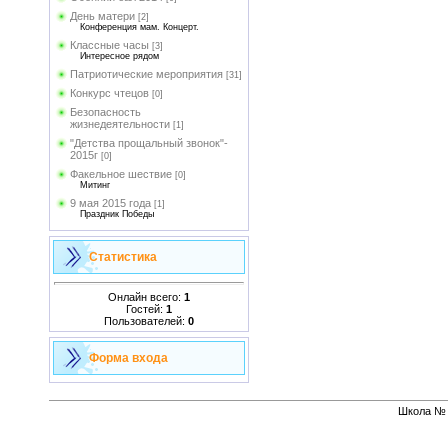
День матери
[2]
Конференция мам. Концерт.
Классные часы
[3]
Интересное рядом
Патриотические мероприятия
[31]
Конкурс чтецов
[0]
Безопасность
жизнедеятельности
[1]
"Детства прощальный звонок"-
2015г
[0]
Факельное шествие
[0]
Митинг
9 мая 2015 года
[1]
Праздник Победы
Статистика
Онлайн всего:
1
Гостей:
1
Пользователей:
0
Форма входа
Школа № 1