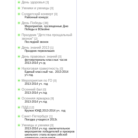
День здоровья
[3]
Умники и умницы
[0]
Солдатский конверт
[0]
Районный конкурс
День Победы
[36]
Мероприятия, посвященные Дню
Победы в ВОвойне
Праздник "Детства прощальный
звонок"
[2]
Последний звонок
День знаний 2013
[1]
Праздник первоклашек
День правовых знаний
[0]
фотоматериалы классных часов
2013-2014 уч.гд
Налоговая грамотность
[0]
Единый классный час. 2013-2014
уч.год.
Мероприятия по ГО
[0]
2013-2014 уч. год
Осенний бал
[0]
2013-2014 уч.год
Осенняя ярмарка
[9]
2013-2014 уч.год
ПДД
[12]
Кружок ЮИД 2013-2014 уч. год
Санкт-Петербург
[1]
Поездка учащихся 2013г.
Умницы и умники
[0]
2013-2014 уч.год -заключительное
мероприятие победителей и призеров
школьного этапа всероссийской
олимпиады школьников