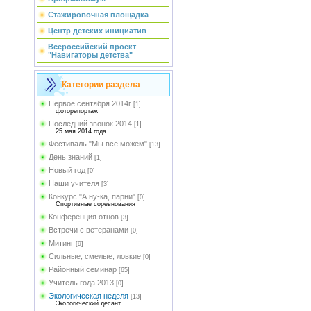
Стажировочная площадка
Центр детских инициатив
Всероссийский проект
"Навигаторы детства"
Категории раздела
Первое сентября 2014г
[1]
фоторепортаж
Последний звонок 2014
[1]
25 мая 2014 года
Фестиваль "Мы все можем"
[13]
День знаний
[1]
Новый год
[0]
Наши учителя
[3]
Конкурс "А ну-ка, парни"
[0]
Спортивные соревнования
Конференция отцов
[3]
Встречи с ветеранами
[0]
Митинг
[9]
Сильные, смелые, ловкие
[0]
Районный семинар
[65]
Учитель года 2013
[0]
Экологическая неделя
[13]
Экологический десант