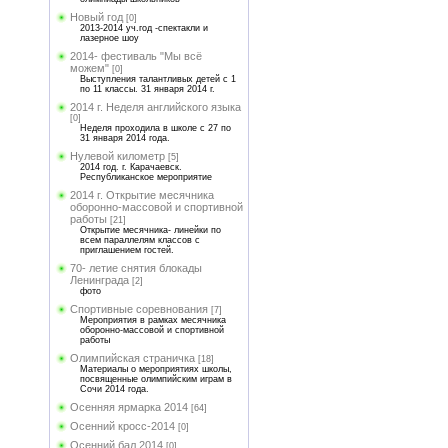
Новый год
[0]
2013-2014 уч.год -спектакли и
лазерное шоу
2014- фестиваль "Мы всё
можем"
[0]
Выступления талантливых детей с 1
по 11 классы. 31 января 2014 г.
2014 г. Неделя английского языка
[0]
Неделя проходила в школе с 27 по
31 января 2014 года.
Нулевой километр
[5]
2014 год. г. Карачаевск.
Республиканское мероприятие
2014 г. Открытие месячника
оборонно-массовой и спортивной
работы
[21]
Открытие месячника- линейки по
всем параллелям классов с
приглашением гостей.
70- летие снятия блокады
Ленинграда
[2]
фото
Спортивные соревнования
[7]
Мероприятия в рамках месячника
оборонно-массовой и спортивной
работы
Олимпийская страничка
[18]
Материалы о мероприятиях школы,
посвященные олимпийским играм в
Сочи 2014 года.
Осенняя ярмарка 2014
[64]
Осенний кросс-2014
[0]
Осенний бал 2014
[0]