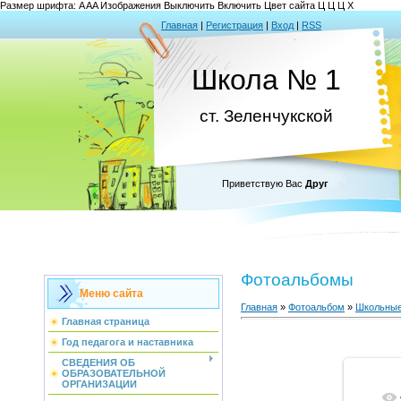
Размер шрифта:
A
A
A
Изображения
Выключить
Включить
Цвет сайта
Ц
Ц
Ц
Х
Главная
|
Регистрация
|
Вход
|
RSS
Школа № 1
ст. Зеленчукской
Приветствую Вас
Друг
Фотоальбомы
Меню сайта
Главная
»
Фотоальбом
»
Школьные
Главная страница
Год педагога и наставника
СВЕДЕНИЯ ОБ
ОБРАЗОВАТЕЛЬНОЙ
ОРГАНИЗАЦИИ