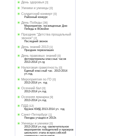
День здоровья
[3]
Умники и умницы
[0]
Солдатский конверт
[0]
Районный конкурс
День Победы
[36]
Мероприятия, посвященные Дню
Победы в ВОвойне
Праздник "Детства прощальный
звонок"
[2]
Последний звонок
День знаний 2013
[1]
Праздник первоклашек
День правовых знаний
[0]
фотоматериалы классных часов
2013-2014 уч.гд
Налоговая грамотность
[0]
Единый классный час. 2013-2014
уч.год.
Мероприятия по ГО
[0]
2013-2014 уч. год
Осенний бал
[0]
2013-2014 уч.год
Осенняя ярмарка
[9]
2013-2014 уч.год
ПДД
[12]
Кружок ЮИД 2013-2014 уч. год
Санкт-Петербург
[1]
Поездка учащихся 2013г.
Умницы и умники
[0]
2013-2014 уч.год -заключительное
мероприятие победителей и призеров
школьного этапа всероссийской
олимпиады школьников