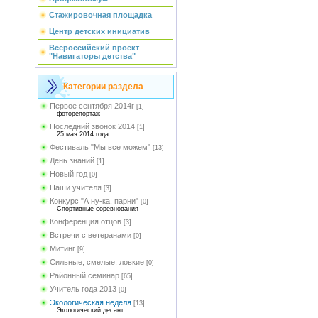
Стажировочная площадка
Центр детских инициатив
Всероссийский проект
"Навигаторы детства"
Категории раздела
Первое сентября 2014г
[1]
фоторепортаж
Последний звонок 2014
[1]
25 мая 2014 года
Фестиваль "Мы все можем"
[13]
День знаний
[1]
Новый год
[0]
Наши учителя
[3]
Конкурс "А ну-ка, парни"
[0]
Спортивные соревнования
Конференция отцов
[3]
Встречи с ветеранами
[0]
Митинг
[9]
Сильные, смелые, ловкие
[0]
Районный семинар
[65]
Учитель года 2013
[0]
Экологическая неделя
[13]
Экологический десант