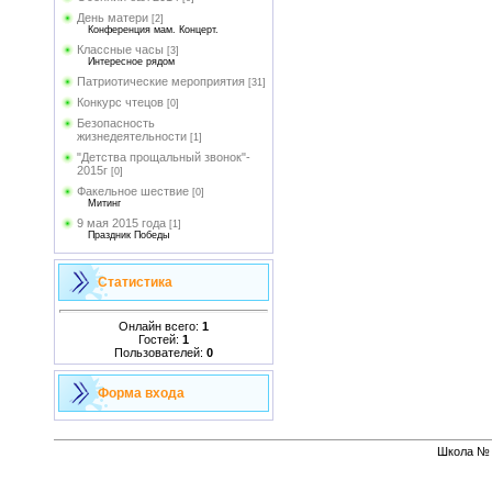
День матери
[2]
Конференция мам. Концерт.
Классные часы
[3]
Интересное рядом
Патриотические мероприятия
[31]
Конкурс чтецов
[0]
Безопасность
жизнедеятельности
[1]
"Детства прощальный звонок"-
2015г
[0]
Факельное шествие
[0]
Митинг
9 мая 2015 года
[1]
Праздник Победы
Статистика
Онлайн всего:
1
Гостей:
1
Пользователей:
0
Форма входа
Школа № 1