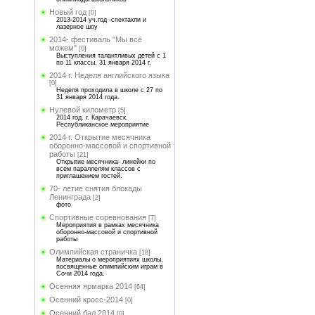
Новый год
[0]
2013-2014 уч.год -спектакли и
лазерное шоу
2014- фестиваль "Мы всё
можем"
[0]
Выступления талантливых детей с 1
по 11 классы. 31 января 2014 г.
2014 г. Неделя английского языка
[0]
Неделя проходила в школе с 27 по
31 января 2014 года.
Нулевой километр
[5]
2014 год. г. Карачаевск.
Республиканское мероприятие
2014 г. Открытие месячника
оборонно-массовой и спортивной
работы
[21]
Открытие месячника- линейки по
всем параллелям классов с
приглашением гостей.
70- летие снятия блокады
Ленинграда
[2]
фото
Спортивные соревнования
[7]
Мероприятия в рамках месячника
оборонно-массовой и спортивной
работы
Олимпийская страничка
[18]
Материалы о мероприятиях школы,
посвященные олимпийским играм в
Сочи 2014 года.
Осенняя ярмарка 2014
[64]
Осенний кросс-2014
[0]
Осенний бал 2014
[0]