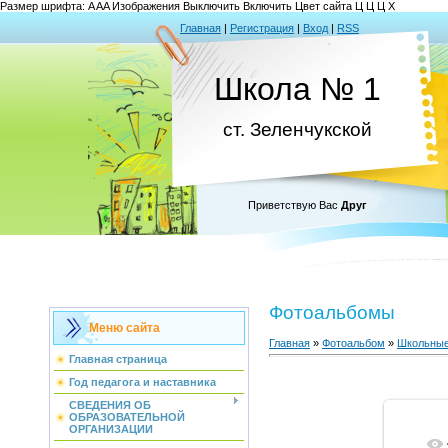
Размер шрифта:
A
A
A
Изображения
Выключить
Включить
Цвет сайта
Ц
Ц
Ц
Х
Главная
|
Регистрация
|
Вход
|
RSS
Школа № 1
ст. Зеленчукской
Приветствую Вас
Друг
Фотоальбомы
Меню сайта
Главная
»
Фотоальбом
»
Школьные
Главная страница
Год педагога и наставника
СВЕДЕНИЯ ОБ
ОБРАЗОВАТЕЛЬНОЙ
ОРГАНИЗАЦИИ