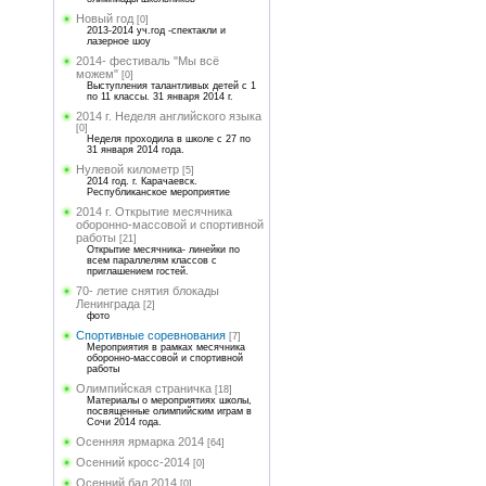
Новый год
[0]
2013-2014 уч.год -спектакли и
лазерное шоу
2014- фестиваль "Мы всё
можем"
[0]
Выступления талантливых детей с 1
по 11 классы. 31 января 2014 г.
2014 г. Неделя английского языка
[0]
Неделя проходила в школе с 27 по
31 января 2014 года.
Нулевой километр
[5]
2014 год. г. Карачаевск.
Республиканское мероприятие
2014 г. Открытие месячника
оборонно-массовой и спортивной
работы
[21]
Открытие месячника- линейки по
всем параллелям классов с
приглашением гостей.
70- летие снятия блокады
Ленинграда
[2]
фото
Спортивные соревнования
[7]
Мероприятия в рамках месячника
оборонно-массовой и спортивной
работы
Олимпийская страничка
[18]
Материалы о мероприятиях школы,
посвященные олимпийским играм в
Сочи 2014 года.
Осенняя ярмарка 2014
[64]
Осенний кросс-2014
[0]
Осенний бал 2014
[0]