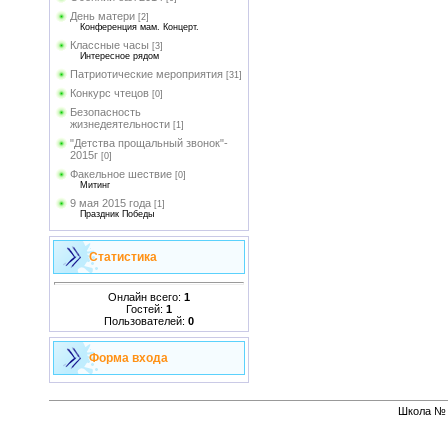
День матери
[2]
Конференция мам. Концерт.
Классные часы
[3]
Интересное рядом
Патриотические мероприятия
[31]
Конкурс чтецов
[0]
Безопасность
жизнедеятельности
[1]
"Детства прощальный звонок"-
2015г
[0]
Факельное шествие
[0]
Митинг
9 мая 2015 года
[1]
Праздник Победы
Статистика
Онлайн всего:
1
Гостей:
1
Пользователей:
0
Форма входа
Школа № 1