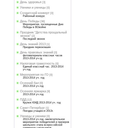
День здоровья
[3]
Умники и умницы
[0]
Солдатский конверт
[0]
Районный конкурс
День Победы
[36]
Мероприятия, посвященные Дню
Победы в ВОвойне
Праздник "Детства прощальный
звонок"
[2]
Последний звонок
День знаний 2013
[1]
Праздник первоклашек
День правовых знаний
[0]
фотоматериалы классных часов
2013-2014 уч.гд
Налоговая грамотность
[0]
Единый классный час. 2013-2014
уч.год.
Мероприятия по ГО
[0]
2013-2014 уч. год
Осенний бал
[0]
2013-2014 уч.год
Осенняя ярмарка
[9]
2013-2014 уч.год
ПДД
[12]
Кружок ЮИД 2013-2014 уч. год
Санкт-Петербург
[1]
Поездка учащихся 2013г.
Умницы и умники
[0]
2013-2014 уч.год -заключительное
мероприятие победителей и призеров
школьного этапа всероссийской
олимпиады школьников