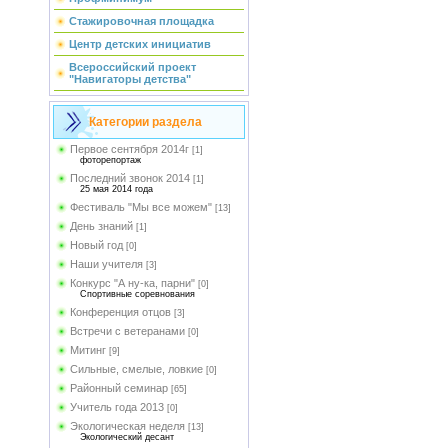
Стажировочная площадка
Центр детских инициатив
Всероссийский проект
"Навигаторы детства"
Категории раздела
Первое сентября 2014г
[1]
фоторепортаж
Последний звонок 2014
[1]
25 мая 2014 года
Фестиваль "Мы все можем"
[13]
День знаний
[1]
Новый год
[0]
Наши учителя
[3]
Конкурс "А ну-ка, парни"
[0]
Спортивные соревнования
Конференция отцов
[3]
Встречи с ветеранами
[0]
Митинг
[9]
Сильные, смелые, ловкие
[0]
Районный семинар
[65]
Учитель года 2013
[0]
Экологическая неделя
[13]
Экологический десант