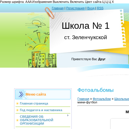
Размер шрифта:
A
A
A
Изображения
Выключить
Включить
Цвет сайта
Ц
Ц
Ц
Х
Главная
|
Регистрация
|
Вход
|
RSS
Школа № 1
ст. Зеленчукской
Приветствую Вас
Друг
Фотоальбомы
Меню сайта
Главная
»
Фотоальбом
»
Школьные
мини-футбол
Главная страница
Год педагога и наставника
м
СВЕДЕНИЯ ОБ
ОБРАЗОВАТЕЛЬНОЙ
ОРГАНИЗАЦИИ