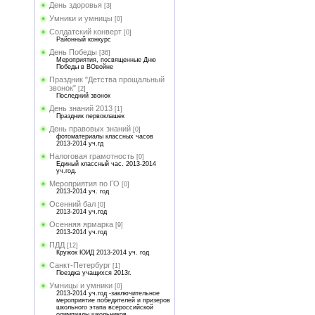
День здоровья
[3]
Умники и умницы
[0]
Солдатский конверт
[0]
Районный конкурс
День Победы
[36]
Мероприятия, посвященные Дню
Победы в ВОвойне
Праздник "Детства прощальный
звонок"
[2]
Последний звонок
День знаний 2013
[1]
Праздник первоклашек
День правовых знаний
[0]
фотоматериалы классных часов
2013-2014 уч.гд
Налоговая грамотность
[0]
Единый классный час. 2013-2014
уч.год.
Мероприятия по ГО
[0]
2013-2014 уч. год
Осенний бал
[0]
2013-2014 уч.год
Осенняя ярмарка
[9]
2013-2014 уч.год
ПДД
[12]
Кружок ЮИД 2013-2014 уч. год
Санкт-Петербург
[1]
Поездка учащихся 2013г.
Умницы и умники
[0]
2013-2014 уч.год -заключительное
мероприятие победителей и призеров
школьного этапа всероссийской
олимпиады школьников