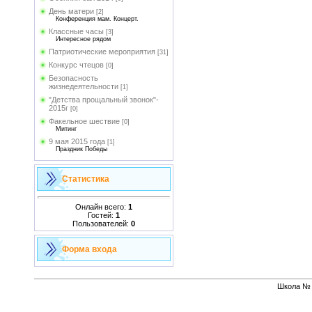
День матери
[2]
Конференция мам. Концерт.
Классные часы
[3]
Интересное рядом
Патриотические мероприятия
[31]
Конкурс чтецов
[0]
Безопасность
жизнедеятельности
[1]
"Детства прощальный звонок"-
2015г
[0]
Факельное шествие
[0]
Митинг
9 мая 2015 года
[1]
Праздник Победы
Статистика
Онлайн всего:
1
Гостей:
1
Пользователей:
0
Форма входа
Школа № 1