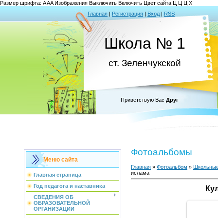
Размер шрифта:
A
A
A
Изображения
Выключить
Включить
Цвет сайта
Ц
Ц
Ц
Х
Главная
|
Регистрация
|
Вход
|
RSS
Школа № 1
ст. Зеленчукской
Приветствую Вас
Друг
Фотоальбомы
Меню сайта
Главная
»
Фотоальбом
»
Школьные
ислама
Главная страница
Год педагога и наставника
Ку
СВЕДЕНИЯ ОБ
ОБРАЗОВАТЕЛЬНОЙ
ОРГАНИЗАЦИИ