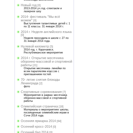
Новый год
[0]
2013-2014 уч.год -спектакли и
лазерное шоу
2014- фестиваль "Мы всё
можем"
[0]
Выступления талантливых детей с 1
по 11 классы. 31 января 2014 г.
2014 г. Неделя английского языка
[0]
Неделя проходила в школе с 27 по
31 января 2014 года.
Нулевой километр
[5]
2014 год. г. Карачаевск.
Республиканское мероприятие
2014 г. Открытие месячника
оборонно-массовой и спортивной
работы
[21]
Открытие месячника- линейки по
всем параллелям классов с
приглашением гостей.
70- летие снятия блокады
Ленинграда
[2]
фото
Спортивные соревнования
[7]
Мероприятия в рамках месячника
оборонно-массовой и спортивной
работы
Олимпийская страничка
[18]
Материалы о мероприятиях школы,
посвященные олимпийским играм в
Сочи 2014 года.
Осенняя ярмарка 2014
[64]
Осенний кросс-2014
[0]
Осенний бал 2014
[0]