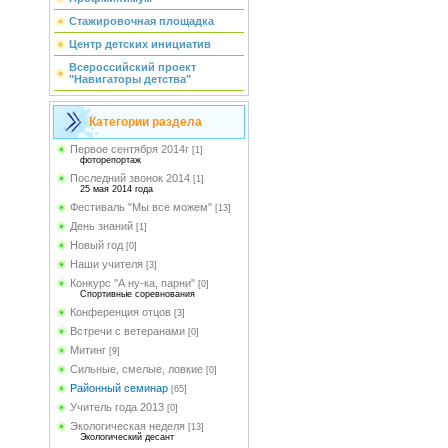
Стажировочная площадка
Центр детских инициатив
Всероссийский проект
"Навигаторы детства"
Категории раздела
Первое сентября 2014г
[1]
фоторепортаж
Последний звонок 2014
[1]
25 мая 2014 года
Фестиваль "Мы все можем"
[13]
День знаний
[1]
Новый год
[0]
Наши учителя
[3]
Конкурс "А ну-ка, парни"
[0]
Спортивные соревнования
Конференция отцов
[3]
Встречи с ветеранами
[0]
Митинг
[9]
Сильные, смелые, ловкие
[0]
Районный семинар
[65]
Учитель года 2013
[0]
Экологическая неделя
[13]
Экологический десант