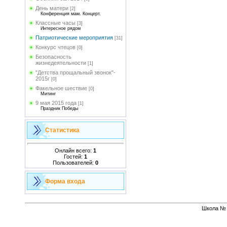
День матери
[2]
Конференция мам. Концерт.
Классные часы
[3]
Интересное рядом
Патриотические мероприятия
[31]
Конкурс чтецов
[0]
Безопасность
жизнедеятельности
[1]
"Детства прощальный звонок"-
2015г
[0]
Факельное шествие
[0]
Митинг
9 мая 2015 года
[1]
Праздник Победы
Статистика
Онлайн всего:
1
Гостей:
1
Пользователей:
0
Форма входа
Школа № 1