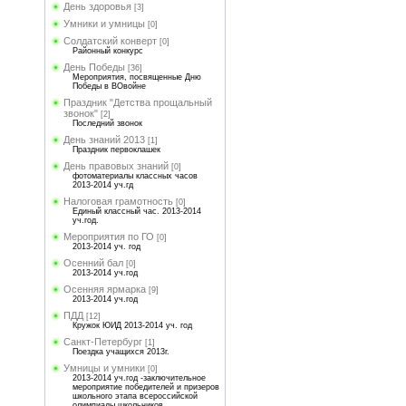
День здоровья
[3]
Умники и умницы
[0]
Солдатский конверт
[0]
Районный конкурс
День Победы
[36]
Мероприятия, посвященные Дню
Победы в ВОвойне
Праздник "Детства прощальный
звонок"
[2]
Последний звонок
День знаний 2013
[1]
Праздник первоклашек
День правовых знаний
[0]
фотоматериалы классных часов
2013-2014 уч.гд
Налоговая грамотность
[0]
Единый классный час. 2013-2014
уч.год.
Мероприятия по ГО
[0]
2013-2014 уч. год
Осенний бал
[0]
2013-2014 уч.год
Осенняя ярмарка
[9]
2013-2014 уч.год
ПДД
[12]
Кружок ЮИД 2013-2014 уч. год
Санкт-Петербург
[1]
Поездка учащихся 2013г.
Умницы и умники
[0]
2013-2014 уч.год -заключительное
мероприятие победителей и призеров
школьного этапа всероссийской
олимпиады школьников