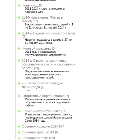
Новый год
[0]
2013-2014 уч.год -спектакли и
лазерное шоу
2014- фестиваль "Мы всё
можем"
[0]
Выступления талантливых детей с 1
по 11 классы. 31 января 2014 г.
2014 г. Неделя английского языка
[0]
Неделя проходила в школе с 27 по
31 января 2014 года.
Нулевой километр
[5]
2014 год. г. Карачаевск.
Республиканское мероприятие
2014 г. Открытие месячника
оборонно-массовой и спортивной
работы
[21]
Открытие месячника- линейки по
всем параллелям классов с
приглашением гостей.
70- летие снятия блокады
Ленинграда
[2]
фото
Спортивные соревнования
[7]
Мероприятия в рамках месячника
оборонно-массовой и спортивной
работы
Олимпийская страничка
[18]
Материалы о мероприятиях школы,
посвященные олимпийским играм в
Сочи 2014 года.
Осенняя ярмарка 2014
[64]
Осенний кросс-2014
[0]
Осенний бал 2014
[0]