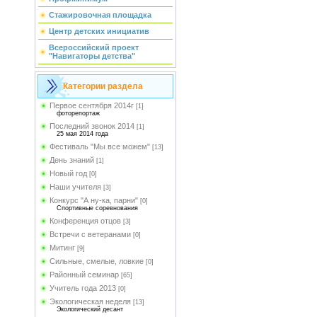
Стажировочная площадка
Центр детских инициатив
Всероссийский проект
"Навигаторы детства"
Категории раздела
Первое сентября 2014г
[1]
фоторепортаж
Последний звонок 2014
[1]
25 мая 2014 года
Фестиваль "Мы все можем"
[13]
День знаний
[1]
Новый год
[0]
Наши учителя
[3]
Конкурс "А ну-ка, парни"
[0]
Спортивные соревнования
Конференция отцов
[3]
Встречи с ветеранами
[0]
Митинг
[9]
Сильные, смелые, ловкие
[0]
Районный семинар
[65]
Учитель года 2013
[0]
Экологическая неделя
[13]
Экологический десант