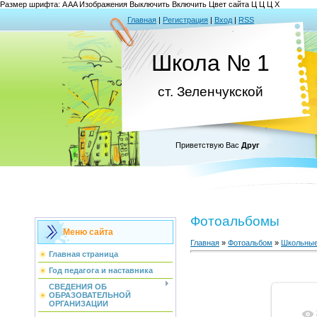
Размер шрифта:
A
A
A
Изображения
Выключить
Включить
Цвет сайта
Ц
Ц
Ц
Х
Главная
|
Регистрация
|
Вход
|
RSS
Школа № 1
ст. Зеленчукской
Приветствую Вас
Друг
Фотоальбомы
Меню сайта
Главная
»
Фотоальбом
»
Школьные
Главная страница
Год педагога и наставника
СВЕДЕНИЯ ОБ
ОБРАЗОВАТЕЛЬНОЙ
ОРГАНИЗАЦИИ