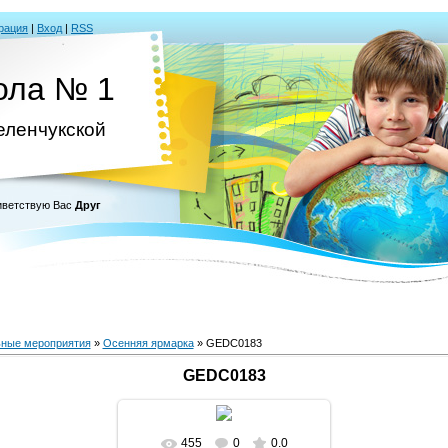
рация
|
Вход
|
RSS
ола № 1
Зеленчукской
ветствую Вас
Друг
ные мероприятия
»
Осенняя ярмарка
» GEDC0183
GEDC0183
455
0
0.0
В реальном размере