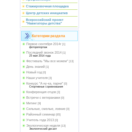
Стажировочная площадка
Центр детских инициатив
Всероссийский проект
"Навигаторы детства"
Категории раздела
Первое сентября 2014г
[1]
фоторепортаж
Последний звонок 2014
[1]
25 мая 2014 года
Фестиваль "Мы все можем"
[13]
День знаний
[1]
Новый год
[0]
Наши учителя
[3]
Конкурс "А ну-ка, парни"
[0]
Спортивные соревнования
Конференция отцов
[3]
Встречи с ветеранами
[0]
Митинг
[9]
Сильные, смелые, ловкие
[0]
Районный семинар
[65]
Учитель года 2013
[0]
Экологическая неделя
[13]
Экологический десант