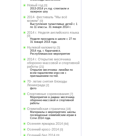
Новый год
[0]
2013-2014 уч.год -спектакли и
лазерное шоу
2014- фестиваль "Мы всё
можем"
[0]
Выступления талантливых детей с 1
по 11 классы. 31 января 2014 г.
2014 г. Неделя английского языка
[0]
Неделя проходила в школе с 27 по
31 января 2014 года.
Нулевой километр
[5]
2014 год. г. Карачаевск.
Республиканское мероприятие
2014 г. Открытие месячника
оборонно-массовой и спортивной
работы
[21]
Открытие месячника- линейки по
всем параллелям классов с
приглашением гостей.
70- летие снятия блокады
Ленинграда
[2]
фото
Спортивные соревнования
[7]
Мероприятия в рамках месячника
оборонно-массовой и спортивной
работы
Олимпийская страничка
[18]
Материалы о мероприятиях школы,
посвященные олимпийским играм в
Сочи 2014 года.
Осенняя ярмарка 2014
[64]
Осенний кросс-2014
[0]
Осенний бал 2014
[0]