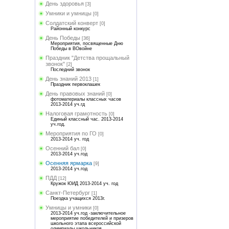
День здоровья
[3]
Умники и умницы
[0]
Солдатский конверт
[0]
Районный конкурс
День Победы
[36]
Мероприятия, посвященные Дню
Победы в ВОвойне
Праздник "Детства прощальный
звонок"
[2]
Последний звонок
День знаний 2013
[1]
Праздник первоклашек
День правовых знаний
[0]
фотоматериалы классных часов
2013-2014 уч.гд
Налоговая грамотность
[0]
Единый классный час. 2013-2014
уч.год.
Мероприятия по ГО
[0]
2013-2014 уч. год
Осенний бал
[0]
2013-2014 уч.год
Осенняя ярмарка
[9]
2013-2014 уч.год
ПДД
[12]
Кружок ЮИД 2013-2014 уч. год
Санкт-Петербург
[1]
Поездка учащихся 2013г.
Умницы и умники
[0]
2013-2014 уч.год -заключительное
мероприятие победителей и призеров
школьного этапа всероссийской
олимпиады школьников