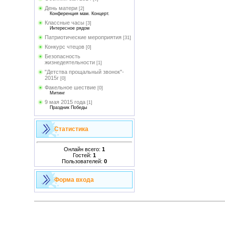
День матери
[2]
Конференция мам. Концерт.
Классные часы
[3]
Интересное рядом
Патриотические мероприятия
[31]
Конкурс чтецов
[0]
Безопасность
жизнедеятельности
[1]
"Детства прощальный звонок"-
2015г
[0]
Факельное шествие
[0]
Митинг
9 мая 2015 года
[1]
Праздник Победы
Статистика
Онлайн всего:
1
Гостей:
1
Пользователей:
0
Форма входа