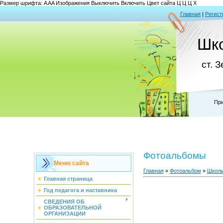
Размер шрифта:
A
A
A
Изображения
Выключить
Включить
Цвет сайта
Ц
Ц
Ц
Х
Главная
|
Регист
Шк
ст. 
При
Фотоальбомы
Меню сайта
Главная
»
Фотоальбом
»
Школь
Главная страница
Год педагога и наставника
СВЕДЕНИЯ ОБ
ОБРАЗОВАТЕЛЬНОЙ
ОРГАНИЗАЦИИ