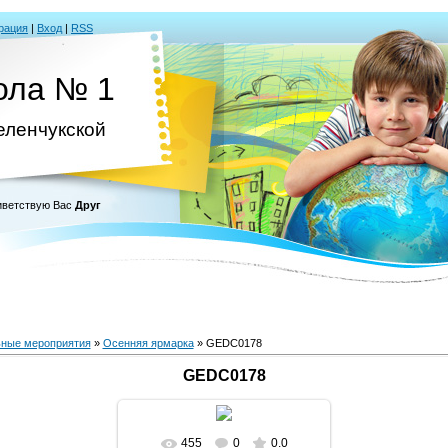
рация
|
Вход
|
RSS
ола № 1
Зеленчукской
ветствую Вас
Друг
ные мероприятия
»
Осенняя ярмарка
» GEDC0178
GEDC0178
455
0
0.0
В реальном размере