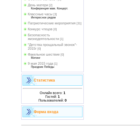
День матери
[2]
Конференция мам. Концерт.
Классные часы
[3]
Интересное рядом
Патриотические мероприятия
[31]
Конкурс чтецов
[0]
Безопасность
жизнедеятельности
[1]
"Детства прощальный звонок"-
2015г
[0]
Факельное шествие
[0]
Митинг
9 мая 2015 года
[1]
Праздник Победы
Статистика
Онлайн всего:
1
Гостей:
1
Пользователей:
0
Форма входа