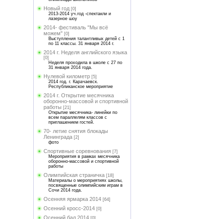
Новый год
[0]
2013-2014 уч.год -спектакли и
лазерное шоу
2014- фестиваль "Мы всё
можем"
[0]
Выступления талантливых детей с 1
по 11 классы. 31 января 2014 г.
2014 г. Неделя английского языка
[0]
Неделя проходила в школе с 27 по
31 января 2014 года.
Нулевой километр
[5]
2014 год. г. Карачаевск.
Республиканское мероприятие
2014 г. Открытие месячника
оборонно-массовой и спортивной
работы
[21]
Открытие месячника- линейки по
всем параллелям классов с
приглашением гостей.
70- летие снятия блокады
Ленинграда
[2]
фото
Спортивные соревнования
[7]
Мероприятия в рамках месячника
оборонно-массовой и спортивной
работы
Олимпийская страничка
[18]
Материалы о мероприятиях школы,
посвященные олимпийским играм в
Сочи 2014 года.
Осенняя ярмарка 2014
[64]
Осенний кросс-2014
[0]
Осенний бал 2014
[0]