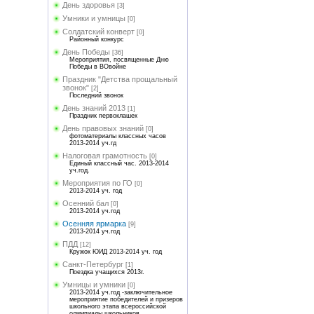
День здоровья
[3]
Умники и умницы
[0]
Солдатский конверт
[0]
Районный конкурс
День Победы
[36]
Мероприятия, посвященные Дню
Победы в ВОвойне
Праздник "Детства прощальный
звонок"
[2]
Последний звонок
День знаний 2013
[1]
Праздник первоклашек
День правовых знаний
[0]
фотоматериалы классных часов
2013-2014 уч.гд
Налоговая грамотность
[0]
Единый классный час. 2013-2014
уч.год.
Мероприятия по ГО
[0]
2013-2014 уч. год
Осенний бал
[0]
2013-2014 уч.год
Осенняя ярмарка
[9]
2013-2014 уч.год
ПДД
[12]
Кружок ЮИД 2013-2014 уч. год
Санкт-Петербург
[1]
Поездка учащихся 2013г.
Умницы и умники
[0]
2013-2014 уч.год -заключительное
мероприятие победителей и призеров
школьного этапа всероссийской
олимпиады школьников