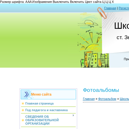
Размер шрифта:
A
A
A
Изображения
Выключить
Включить
Цвет сайта
Ц
Ц
Ц
Х
Главная
|
Регист
Шк
ст. 
При
Фотоальбомы
Меню сайта
Главная
»
Фотоальбом
»
Школь
Главная страница
Год педагога и наставника
СВЕДЕНИЯ ОБ
ОБРАЗОВАТЕЛЬНОЙ
ОРГАНИЗАЦИИ