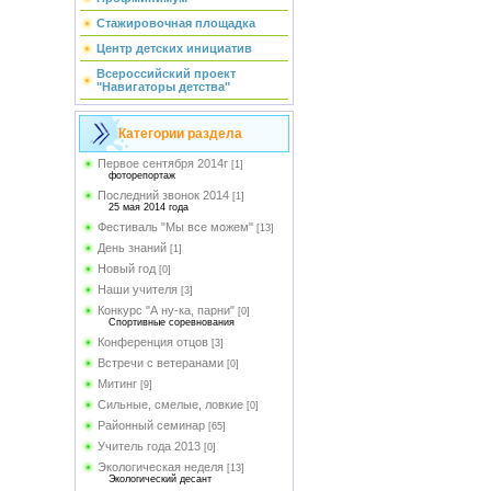
Стажировочная площадка
Центр детских инициатив
Всероссийский проект
"Навигаторы детства"
Категории раздела
Первое сентября 2014г
[1]
фоторепортаж
Последний звонок 2014
[1]
25 мая 2014 года
Фестиваль "Мы все можем"
[13]
День знаний
[1]
Новый год
[0]
Наши учителя
[3]
Конкурс "А ну-ка, парни"
[0]
Спортивные соревнования
Конференция отцов
[3]
Встречи с ветеранами
[0]
Митинг
[9]
Сильные, смелые, ловкие
[0]
Районный семинар
[65]
Учитель года 2013
[0]
Экологическая неделя
[13]
Экологический десант