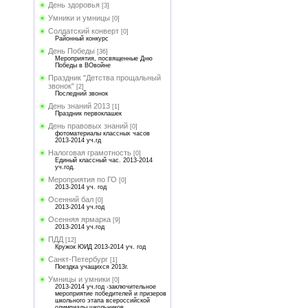
День здоровья
[3]
Умники и умницы
[0]
Солдатский конверт
[0]
Районный конкурс
День Победы
[36]
Мероприятия, посвященные Дню
Победы в ВОвойне
Праздник "Детства прощальный
звонок"
[2]
Последний звонок
День знаний 2013
[1]
Праздник первоклашек
День правовых знаний
[0]
фотоматериалы классных часов
2013-2014 уч.гд
Налоговая грамотность
[0]
Единый классный час. 2013-2014
уч.год.
Мероприятия по ГО
[0]
2013-2014 уч. год
Осенний бал
[0]
2013-2014 уч.год
Осенняя ярмарка
[9]
2013-2014 уч.год
ПДД
[12]
Кружок ЮИД 2013-2014 уч. год
Санкт-Петербург
[1]
Поездка учащихся 2013г.
Умницы и умники
[0]
2013-2014 уч.год -заключительное
мероприятие победителей и призеров
школьного этапа всероссийской
олимпиады школьников