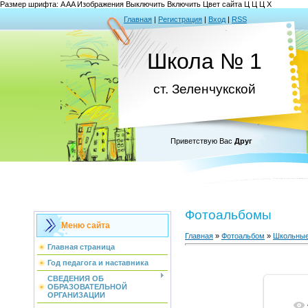
Размер шрифта:
A
A
A
Изображения
Выключить
Включить
Цвет сайта
Ц
Ц
Ц
Х
Главная
|
Регистрация
|
Вход
|
RSS
Школа № 1
ст. Зеленчукской
Приветствую Вас
Друг
Фотоальбомы
Меню сайта
Главная
»
Фотоальбом
»
Школьные
Главная страница
Год педагога и наставника
СВЕДЕНИЯ ОБ
ОБРАЗОВАТЕЛЬНОЙ
ОРГАНИЗАЦИИ