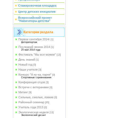
Стажировочная площадка
Центр детских инициатив
Всероссийский проект
"Навигаторы детства"
Категории раздела
Первое сентября 2014г
[1]
фоторепортаж
Последний звонок 2014
[1]
25 мая 2014 года
Фестиваль "Мы все можем"
[13]
День знаний
[1]
Новый год
[0]
Наши учителя
[3]
Конкурс "А ну-ка, парни"
[0]
Спортивные соревнования
Конференция отцов
[3]
Встречи с ветеранами
[0]
Митинг
[9]
Сильные, смелые, ловкие
[0]
Районный семинар
[65]
Учитель года 2013
[0]
Экологическая неделя
[13]
Экологический десант