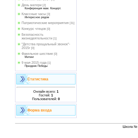
День матери
[2]
Конференция мам. Концерт.
Классные часы
[3]
Интересное рядом
Патриотические мероприятия
[31]
Конкурс чтецов
[0]
Безопасность
жизнедеятельности
[1]
"Детства прощальный звонок"-
2015г
[0]
Факельное шествие
[0]
Митинг
9 мая 2015 года
[1]
Праздник Победы
Статистика
Онлайн всего:
1
Гостей:
1
Пользователей:
0
Форма входа
Школа № 1