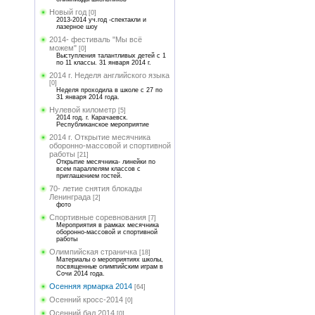
Новый год
[0]
2013-2014 уч.год -спектакли и
лазерное шоу
2014- фестиваль "Мы всё
можем"
[0]
Выступления талантливых детей с 1
по 11 классы. 31 января 2014 г.
2014 г. Неделя английского языка
[0]
Неделя проходила в школе с 27 по
31 января 2014 года.
Нулевой километр
[5]
2014 год. г. Карачаевск.
Республиканское мероприятие
2014 г. Открытие месячника
оборонно-массовой и спортивной
работы
[21]
Открытие месячника- линейки по
всем параллелям классов с
приглашением гостей.
70- летие снятия блокады
Ленинграда
[2]
фото
Спортивные соревнования
[7]
Мероприятия в рамках месячника
оборонно-массовой и спортивной
работы
Олимпийская страничка
[18]
Материалы о мероприятиях школы,
посвященные олимпийским играм в
Сочи 2014 года.
Осенняя ярмарка 2014
[64]
Осенний кросс-2014
[0]
Осенний бал 2014
[0]