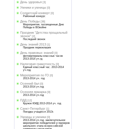
День здоровья
[3]
Умники и умницы
[0]
Солдатский конверт
[0]
Районный конкурс
День Победы
[36]
Мероприятия, посвященные Дню
Победы в ВОвойне
Праздник "Детства прощальный
звонок"
[2]
Последний звонок
День знаний 2013
[1]
Праздник первоклашек
День правовых знаний
[0]
фотоматериалы классных часов
2013-2014 уч.гд
Налоговая грамотность
[0]
Единый классный час. 2013-2014
уч.год.
Мероприятия по ГО
[0]
2013-2014 уч. год
Осенний бал
[0]
2013-2014 уч.год
Осенняя ярмарка
[9]
2013-2014 уч.год
ПДД
[12]
Кружок ЮИД 2013-2014 уч. год
Санкт-Петербург
[1]
Поездка учащихся 2013г.
Умницы и умники
[0]
2013-2014 уч.год -заключительное
мероприятие победителей и призеров
школьного этапа всероссийской
олимпиады школьников