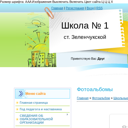
Размер шрифта:
A
A
A
Изображения
Выключить
Включить
Цвет сайта
Ц
Ц
Ц
Х
Главная
|
Регистрация
|
Вход
|
RSS
Школа № 1
ст. Зеленчукской
Приветствую Вас
Друг
Фотоальбомы
Меню сайта
Главная
»
Фотоальбом
»
Школьные
Главная страница
Год педагога и наставника
СВЕДЕНИЯ ОБ
ОБРАЗОВАТЕЛЬНОЙ
ОРГАНИЗАЦИИ