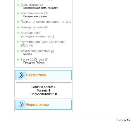
День матери
[2]
Конференция мам. Концерт.
Классные часы
[3]
Интересное рядом
Патриотические мероприятия
[31]
Конкурс чтецов
[0]
Безопасность
жизнедеятельности
[1]
"Детства прощальный звонок"-
2015г
[0]
Факельное шествие
[0]
Митинг
9 мая 2015 года
[1]
Праздник Победы
Статистика
Онлайн всего:
1
Гостей:
1
Пользователей:
0
Форма входа
Школа № 1