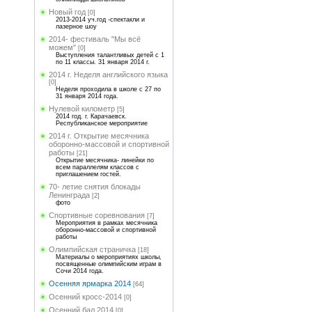
Новый год
[0]
2013-2014 уч.год -спектакли и
лазерное шоу
2014- фестиваль "Мы всё
можем"
[0]
Выступления талантливых детей с 1
по 11 классы. 31 января 2014 г.
2014 г. Неделя английского языка
[0]
Неделя проходила в школе с 27 по
31 января 2014 года.
Нулевой километр
[5]
2014 год. г. Карачаевск.
Республиканское мероприятие
2014 г. Открытие месячника
оборонно-массовой и спортивной
работы
[21]
Открытие месячника- линейки по
всем параллелям классов с
приглашением гостей.
70- летие снятия блокады
Ленинграда
[2]
фото
Спортивные соревнования
[7]
Мероприятия в рамках месячника
оборонно-массовой и спортивной
работы
Олимпийская страничка
[18]
Материалы о мероприятиях школы,
посвященные олимпийским играм в
Сочи 2014 года.
Осенняя ярмарка 2014
[64]
Осенний кросс-2014
[0]
Осенний бал 2014
[0]