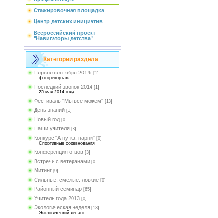
Стажировочная площадка
Центр детских инициатив
Всероссийский проект
"Навигаторы детства"
Категории раздела
Первое сентября 2014г
[1]
фоторепортаж
Последний звонок 2014
[1]
25 мая 2014 года
Фестиваль "Мы все можем"
[13]
День знаний
[1]
Новый год
[0]
Наши учителя
[3]
Конкурс "А ну-ка, парни"
[0]
Спортивные соревнования
Конференция отцов
[3]
Встречи с ветеранами
[0]
Митинг
[9]
Сильные, смелые, ловкие
[0]
Районный семинар
[65]
Учитель года 2013
[0]
Экологическая неделя
[13]
Экологический десант