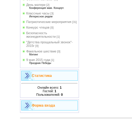
День матери
[2]
Конференция мам. Концерт.
Классные часы
[3]
Интересное рядом
Патриотические мероприятия
[31]
Конкурс чтецов
[0]
Безопасность
жизнедеятельности
[1]
"Детства прощальный звонок"-
2015г
[0]
Факельное шествие
[0]
Митинг
9 мая 2015 года
[1]
Праздник Победы
Статистика
Онлайн всего:
1
Гостей:
1
Пользователей:
0
Форма входа