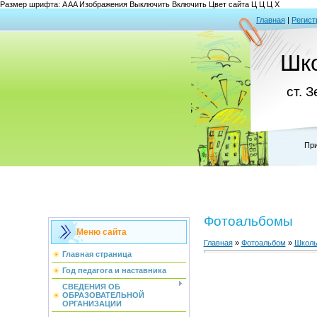
Размер шрифта:
A
A
A
Изображения
Выключить
Включить
Цвет сайта
Ц
Ц
Ц
Х
Главная
|
Регист
Шк
ст. 
При
Фотоальбомы
Меню сайта
Главная
»
Фотоальбом
»
Школь
Главная страница
Год педагога и наставника
СВЕДЕНИЯ ОБ
ОБРАЗОВАТЕЛЬНОЙ
ОРГАНИЗАЦИИ