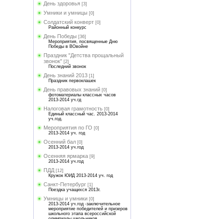
День здоровья
[3]
Умники и умницы
[0]
Солдатский конверт
[0]
Районный конкурс
День Победы
[36]
Мероприятия, посвященные Дню
Победы в ВОвойне
Праздник "Детства прощальный
звонок"
[2]
Последний звонок
День знаний 2013
[1]
Праздник первоклашек
День правовых знаний
[0]
фотоматериалы классных часов
2013-2014 уч.гд
Налоговая грамотность
[0]
Единый классный час. 2013-2014
уч.год.
Мероприятия по ГО
[0]
2013-2014 уч. год
Осенний бал
[0]
2013-2014 уч.год
Осенняя ярмарка
[9]
2013-2014 уч.год
ПДД
[12]
Кружок ЮИД 2013-2014 уч. год
Санкт-Петербург
[1]
Поездка учащихся 2013г.
Умницы и умники
[0]
2013-2014 уч.год -заключительное
мероприятие победителей и призеров
школьного этапа всероссийской
олимпиады школьников