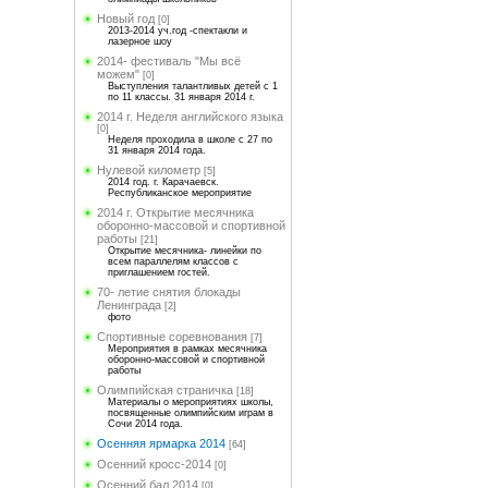
Новый год
[0]
2013-2014 уч.год -спектакли и
лазерное шоу
2014- фестиваль "Мы всё
можем"
[0]
Выступления талантливых детей с 1
по 11 классы. 31 января 2014 г.
2014 г. Неделя английского языка
[0]
Неделя проходила в школе с 27 по
31 января 2014 года.
Нулевой километр
[5]
2014 год. г. Карачаевск.
Республиканское мероприятие
2014 г. Открытие месячника
оборонно-массовой и спортивной
работы
[21]
Открытие месячника- линейки по
всем параллелям классов с
приглашением гостей.
70- летие снятия блокады
Ленинграда
[2]
фото
Спортивные соревнования
[7]
Мероприятия в рамках месячника
оборонно-массовой и спортивной
работы
Олимпийская страничка
[18]
Материалы о мероприятиях школы,
посвященные олимпийским играм в
Сочи 2014 года.
Осенняя ярмарка 2014
[64]
Осенний кросс-2014
[0]
Осенний бал 2014
[0]