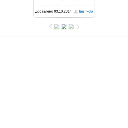
Добавлено
03.10.2014
lnishkola
640x480
/ 74.3Kb