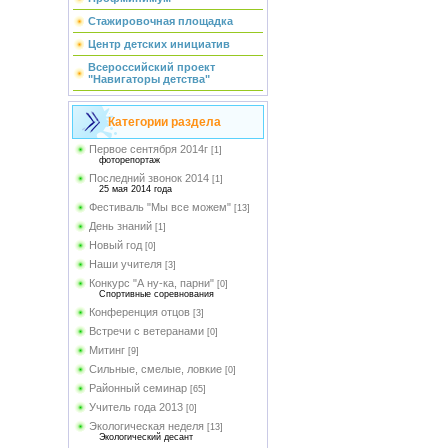
Стажировочная площадка
Центр детских инициатив
Всероссийский проект
"Навигаторы детства"
Категории раздела
Первое сентября 2014г
[1]
фоторепортаж
Последний звонок 2014
[1]
25 мая 2014 года
Фестиваль "Мы все можем"
[13]
День знаний
[1]
Новый год
[0]
Наши учителя
[3]
Конкурс "А ну-ка, парни"
[0]
Спортивные соревнования
Конференция отцов
[3]
Встречи с ветеранами
[0]
Митинг
[9]
Сильные, смелые, ловкие
[0]
Районный семинар
[65]
Учитель года 2013
[0]
Экологическая неделя
[13]
Экологический десант