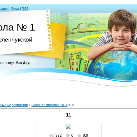
рация
|
Вход
|
RSS
ола № 1
Зеленчукской
ветствую Вас
Друг
ные мероприятия
»
Осенняя ярмарка 2014
» 11
11
392
0
0.0
В реальном размере