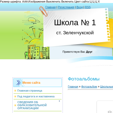
Размер шрифта:
A
A
A
Изображения
Выключить
Включить
Цвет сайта
Ц
Ц
Ц
Х
Главная
|
Регистрация
|
Вход
|
RSS
Школа № 1
ст. Зеленчукской
Приветствую Вас
Друг
Фотоальбомы
Меню сайта
Главная
»
Фотоальбом
»
Школьные
Главная страница
Год педагога и наставника
СВЕДЕНИЯ ОБ
ОБРАЗОВАТЕЛЬНОЙ
ОРГАНИЗАЦИИ