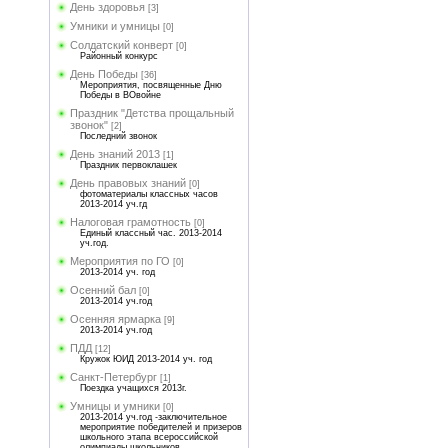
День здоровья
[3]
Умники и умницы
[0]
Солдатский конверт
[0]
Районный конкурс
День Победы
[36]
Мероприятия, посвященные Дню
Победы в ВОвойне
Праздник "Детства прощальный
звонок"
[2]
Последний звонок
День знаний 2013
[1]
Праздник первоклашек
День правовых знаний
[0]
фотоматериалы классных часов
2013-2014 уч.гд
Налоговая грамотность
[0]
Единый классный час. 2013-2014
уч.год.
Мероприятия по ГО
[0]
2013-2014 уч. год
Осенний бал
[0]
2013-2014 уч.год
Осенняя ярмарка
[9]
2013-2014 уч.год
ПДД
[12]
Кружок ЮИД 2013-2014 уч. год
Санкт-Петербург
[1]
Поездка учащихся 2013г.
Умницы и умники
[0]
2013-2014 уч.год -заключительное
мероприятие победителей и призеров
школьного этапа всероссийской
олимпиады школьников