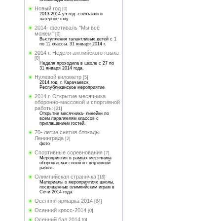
Новый год
[0]
2013-2014 уч.год -спектакли и
лазерное шоу
2014- фестиваль "Мы всё
можем"
[0]
Выступления талантливых детей с 1
по 11 классы. 31 января 2014 г.
2014 г. Неделя английского языка
[0]
Неделя проходила в школе с 27 по
31 января 2014 года.
Нулевой километр
[5]
2014 год. г. Карачаевск.
Республиканское мероприятие
2014 г. Открытие месячника
оборонно-массовой и спортивной
работы
[21]
Открытие месячника- линейки по
всем параллелям классов с
приглашением гостей.
70- летие снятия блокады
Ленинграда
[2]
фото
Спортивные соревнования
[7]
Мероприятия в рамках месячника
оборонно-массовой и спортивной
работы
Олимпийская страничка
[18]
Материалы о мероприятиях школы,
посвященные олимпийским играм в
Сочи 2014 года.
Осенняя ярмарка 2014
[64]
Осенний кросс-2014
[0]
Осенний бал 2014
[0]