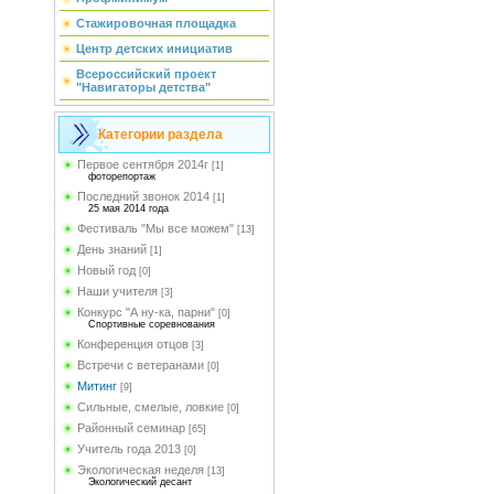
Стажировочная площадка
Центр детских инициатив
Всероссийский проект
"Навигаторы детства"
Категории раздела
Первое сентября 2014г
[1]
фоторепортаж
Последний звонок 2014
[1]
25 мая 2014 года
Фестиваль "Мы все можем"
[13]
День знаний
[1]
Новый год
[0]
Наши учителя
[3]
Конкурс "А ну-ка, парни"
[0]
Спортивные соревнования
Конференция отцов
[3]
Встречи с ветеранами
[0]
Митинг
[9]
Сильные, смелые, ловкие
[0]
Районный семинар
[65]
Учитель года 2013
[0]
Экологическая неделя
[13]
Экологический десант