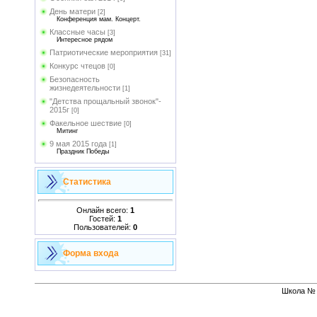
День матери
[2]
Конференция мам. Концерт.
Классные часы
[3]
Интересное рядом
Патриотические мероприятия
[31]
Конкурс чтецов
[0]
Безопасность
жизнедеятельности
[1]
"Детства прощальный звонок"-
2015г
[0]
Факельное шествие
[0]
Митинг
9 мая 2015 года
[1]
Праздник Победы
Статистика
Онлайн всего:
1
Гостей:
1
Пользователей:
0
Форма входа
Школа № 1