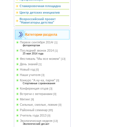
Стажировочная площадка
Центр детских инициатив
Всероссийский проект
"Навигаторы детства"
Категории раздела
Первое сентября 2014г
[1]
фоторепортаж
Последний звонок 2014
[1]
25 мая 2014 года
Фестиваль "Мы все можем"
[13]
День знаний
[1]
Новый год
[0]
Наши учителя
[3]
Конкурс "А ну-ка, парни"
[0]
Спортивные соревнования
Конференция отцов
[3]
Встречи с ветеранами
[0]
Митинг
[9]
Сильные, смелые, ловкие
[0]
Районный семинар
[65]
Учитель года 2013
[0]
Экологическая неделя
[13]
Экологический десант