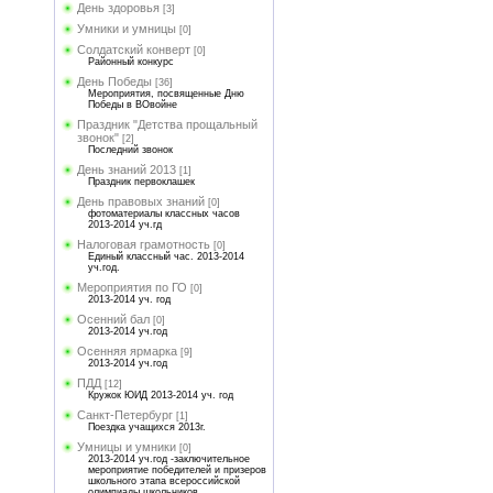
День здоровья
[3]
Умники и умницы
[0]
Солдатский конверт
[0]
Районный конкурс
День Победы
[36]
Мероприятия, посвященные Дню
Победы в ВОвойне
Праздник "Детства прощальный
звонок"
[2]
Последний звонок
День знаний 2013
[1]
Праздник первоклашек
День правовых знаний
[0]
фотоматериалы классных часов
2013-2014 уч.гд
Налоговая грамотность
[0]
Единый классный час. 2013-2014
уч.год.
Мероприятия по ГО
[0]
2013-2014 уч. год
Осенний бал
[0]
2013-2014 уч.год
Осенняя ярмарка
[9]
2013-2014 уч.год
ПДД
[12]
Кружок ЮИД 2013-2014 уч. год
Санкт-Петербург
[1]
Поездка учащихся 2013г.
Умницы и умники
[0]
2013-2014 уч.год -заключительное
мероприятие победителей и призеров
школьного этапа всероссийской
олимпиады школьников