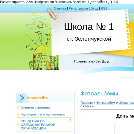
Размер шрифта:
A
A
A
Изображения
Выключить
Включить
Цвет сайта
Ц
Ц
Ц
Х
Главная
|
Регистрация
|
Вход
|
RSS
Школа № 1
ст. Зеленчукской
Приветствую Вас
Друг
Фотоальбомы
Меню сайта
Главная
»
Фотоальбом
»
Школьные
б классе
Главная страница
Год педагога и наставника
День ма
СВЕДЕНИЯ ОБ
ОБРАЗОВАТЕЛЬНОЙ
ОРГАНИЗАЦИИ