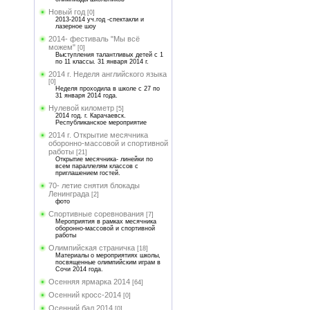
Новый год
[0]
2013-2014 уч.год -спектакли и
лазерное шоу
2014- фестиваль "Мы всё
можем"
[0]
Выступления талантливых детей с 1
по 11 классы. 31 января 2014 г.
2014 г. Неделя английского языка
[0]
Неделя проходила в школе с 27 по
31 января 2014 года.
Нулевой километр
[5]
2014 год. г. Карачаевск.
Республиканское мероприятие
2014 г. Открытие месячника
оборонно-массовой и спортивной
работы
[21]
Открытие месячника- линейки по
всем параллелям классов с
приглашением гостей.
70- летие снятия блокады
Ленинграда
[2]
фото
Спортивные соревнования
[7]
Мероприятия в рамках месячника
оборонно-массовой и спортивной
работы
Олимпийская страничка
[18]
Материалы о мероприятиях школы,
посвященные олимпийским играм в
Сочи 2014 года.
Осенняя ярмарка 2014
[64]
Осенний кросс-2014
[0]
Осенний бал 2014
[0]