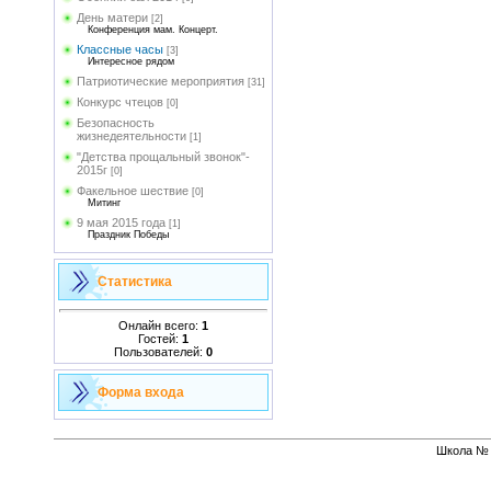
День матери
[2]
Конференция мам. Концерт.
Классные часы
[3]
Интересное рядом
Патриотические мероприятия
[31]
Конкурс чтецов
[0]
Безопасность
жизнедеятельности
[1]
"Детства прощальный звонок"-
2015г
[0]
Факельное шествие
[0]
Митинг
9 мая 2015 года
[1]
Праздник Победы
Статистика
Онлайн всего:
1
Гостей:
1
Пользователей:
0
Форма входа
Школа № 1