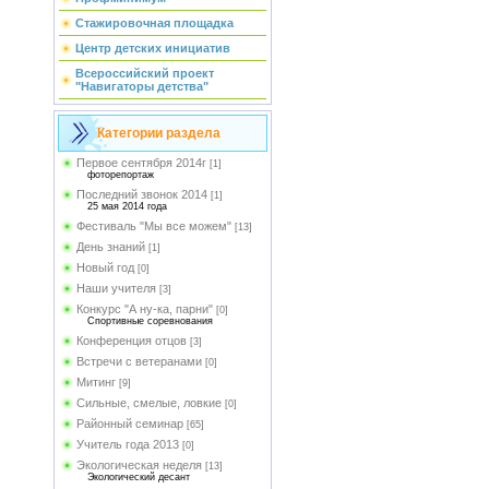
Стажировочная площадка
Центр детских инициатив
Всероссийский проект
"Навигаторы детства"
Категории раздела
Первое сентября 2014г
[1]
фоторепортаж
Последний звонок 2014
[1]
25 мая 2014 года
Фестиваль "Мы все можем"
[13]
День знаний
[1]
Новый год
[0]
Наши учителя
[3]
Конкурс "А ну-ка, парни"
[0]
Спортивные соревнования
Конференция отцов
[3]
Встречи с ветеранами
[0]
Митинг
[9]
Сильные, смелые, ловкие
[0]
Районный семинар
[65]
Учитель года 2013
[0]
Экологическая неделя
[13]
Экологический десант