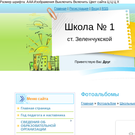
Размер шрифта:
A
A
A
Изображения
Выключить
Включить
Цвет сайта
Ц
Ц
Ц
Х
Главная
|
Регистрация
|
Вход
|
RSS
Школа № 1
ст. Зеленчукской
Приветствую Вас
Друг
Фотоальбомы
Меню сайта
Главная
»
Фотоальбом
»
Школьные
Главная страница
Год педагога и наставника
СВЕДЕНИЯ ОБ
ОБРАЗОВАТЕЛЬНОЙ
ОРГАНИЗАЦИИ