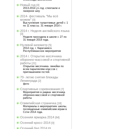
Новый год
[0]
2013-2014 уч.год -спектакли и
лазерное шоу
2014- фестиваль "Мы всё
можем"
[0]
Выступления талантливых детей с 1
по 11 классы. 31 января 2014 г.
2014 г. Неделя английского языка
[0]
Неделя проходила в школе с 27 по
31 января 2014 года.
Нулевой километр
[5]
2014 год. г. Карачаевск.
Республиканское мероприятие
2014 г. Открытие месячника
оборонно-массовой и спортивной
работы
[21]
Открытие месячника- линейки по
всем параллелям классов с
приглашением гостей.
70- летие снятия блокады
Ленинграда
[2]
фото
Спортивные соревнования
[7]
Мероприятия в рамках месячника
оборонно-массовой и спортивной
работы
Олимпийская страничка
[18]
Материалы о мероприятиях школы,
посвященные олимпийским играм в
Сочи 2014 года.
Осенняя ярмарка 2014
[64]
Осенний кросс-2014
[0]
Осенний бал 2014
[0]