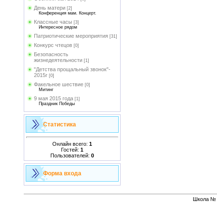
День матери
[2]
Конференция мам. Концерт.
Классные часы
[3]
Интересное рядом
Патриотические мероприятия
[31]
Конкурс чтецов
[0]
Безопасность
жизнедеятельности
[1]
"Детства прощальный звонок"-
2015г
[0]
Факельное шествие
[0]
Митинг
9 мая 2015 года
[1]
Праздник Победы
Статистика
Онлайн всего:
1
Гостей:
1
Пользователей:
0
Форма входа
Школа № 1