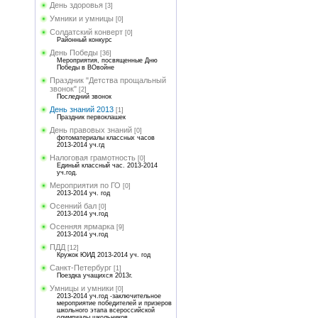
День здоровья
[3]
Умники и умницы
[0]
Солдатский конверт
[0]
Районный конкурс
День Победы
[36]
Мероприятия, посвященные Дню
Победы в ВОвойне
Праздник "Детства прощальный
звонок"
[2]
Последний звонок
День знаний 2013
[1]
Праздник первоклашек
День правовых знаний
[0]
фотоматериалы классных часов
2013-2014 уч.гд
Налоговая грамотность
[0]
Единый классный час. 2013-2014
уч.год.
Мероприятия по ГО
[0]
2013-2014 уч. год
Осенний бал
[0]
2013-2014 уч.год
Осенняя ярмарка
[9]
2013-2014 уч.год
ПДД
[12]
Кружок ЮИД 2013-2014 уч. год
Санкт-Петербург
[1]
Поездка учащихся 2013г.
Умницы и умники
[0]
2013-2014 уч.год -заключительное
мероприятие победителей и призеров
школьного этапа всероссийской
олимпиады школьников