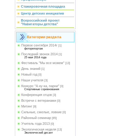
Стажировочная площадка
Центр детских инициатив
Всероссийский проект
"Навигаторы детства"
Категории раздела
Первое сентября 2014г
[1]
фоторепортаж
Последний звонок 2014
[1]
25 мая 2014 года
Фестиваль "Мы все можем"
[13]
День знаний
[1]
Новый год
[0]
Наши учителя
[3]
Конкурс "А ну-ка, парни"
[0]
Спортивные соревнования
Конференция отцов
[3]
Встречи с ветеранами
[0]
Митинг
[9]
Сильные, смелые, ловкие
[0]
Районный семинар
[65]
Учитель года 2013
[0]
Экологическая неделя
[13]
Экологический десант