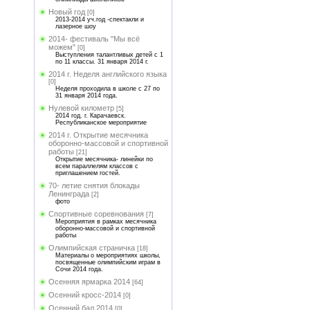
Новый год
[0]
2013-2014 уч.год -спектакли и
лазерное шоу
2014- фестиваль "Мы всё
можем"
[0]
Выступления талантливых детей с 1
по 11 классы. 31 января 2014 г.
2014 г. Неделя английского языка
[0]
Неделя проходила в школе с 27 по
31 января 2014 года.
Нулевой километр
[5]
2014 год. г. Карачаевск.
Республиканское мероприятие
2014 г. Открытие месячника
оборонно-массовой и спортивной
работы
[21]
Открытие месячника- линейки по
всем параллелям классов с
приглашением гостей.
70- летие снятия блокады
Ленинграда
[2]
фото
Спортивные соревнования
[7]
Мероприятия в рамках месячника
оборонно-массовой и спортивной
работы
Олимпийская страничка
[18]
Материалы о мероприятиях школы,
посвященные олимпийским играм в
Сочи 2014 года.
Осенняя ярмарка 2014
[64]
Осенний кросс-2014
[0]
Осенний бал 2014
[0]