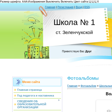
Размер шрифта:
A
A
A
Изображения
Выключить
Включить
Цвет сайта
Ц
Ц
Ц
Х
Главная
|
Регистрация
|
Вход
|
RSS
Школа № 1
ст. Зеленчукской
Приветствую Вас
Друг
Фотоальбомы
Меню сайта
Главная
»
Фотоальбом
»
Школьные
Главная страница
Во
Год педагога и наставника
СВЕДЕНИЯ ОБ
ОБРАЗОВАТЕЛЬНОЙ
ОРГАНИЗАЦИИ