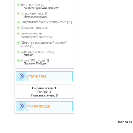
День матери
[2]
Конференция мам. Концерт.
Классные часы
[3]
Интересное рядом
Патриотические мероприятия
[31]
Конкурс чтецов
[0]
Безопасность
жизнедеятельности
[1]
"Детства прощальный звонок"-
2015г
[0]
Факельное шествие
[0]
Митинг
9 мая 2015 года
[1]
Праздник Победы
Статистика
Онлайн всего:
1
Гостей:
1
Пользователей:
0
Форма входа
Школа № 1