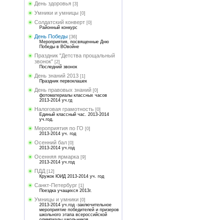
День здоровья
[3]
Умники и умницы
[0]
Солдатский конверт
[0]
Районный конкурс
День Победы
[36]
Мероприятия, посвященные Дню
Победы в ВОвойне
Праздник "Детства прощальный
звонок"
[2]
Последний звонок
День знаний 2013
[1]
Праздник первоклашек
День правовых знаний
[0]
фотоматериалы классных часов
2013-2014 уч.гд
Налоговая грамотность
[0]
Единый классный час. 2013-2014
уч.год.
Мероприятия по ГО
[0]
2013-2014 уч. год
Осенний бал
[0]
2013-2014 уч.год
Осенняя ярмарка
[9]
2013-2014 уч.год
ПДД
[12]
Кружок ЮИД 2013-2014 уч. год
Санкт-Петербург
[1]
Поездка учащихся 2013г.
Умницы и умники
[0]
2013-2014 уч.год -заключительное
мероприятие победителей и призеров
школьного этапа всероссийской
олимпиады школьников