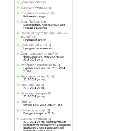
День здоровья
[3]
Умники и умницы
[0]
Солдатский конверт
[0]
Районный конкурс
День Победы
[36]
Мероприятия, посвященные Дню
Победы в ВОвойне
Праздник "Детства прощальный
звонок"
[2]
Последний звонок
День знаний 2013
[1]
Праздник первоклашек
День правовых знаний
[0]
фотоматериалы классных часов
2013-2014 уч.гд
Налоговая грамотность
[0]
Единый классный час. 2013-2014
уч.год.
Мероприятия по ГО
[0]
2013-2014 уч. год
Осенний бал
[0]
2013-2014 уч.год
Осенняя ярмарка
[9]
2013-2014 уч.год
ПДД
[12]
Кружок ЮИД 2013-2014 уч. год
Санкт-Петербург
[1]
Поездка учащихся 2013г.
Умницы и умники
[0]
2013-2014 уч.год -заключительное
мероприятие победителей и призеров
школьного этапа всероссийской
олимпиады школьников