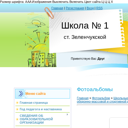
Размер шрифта:
A
A
A
Изображения
Выключить
Включить
Цвет сайта
Ц
Ц
Ц
Х
Главная
|
Регистрация
|
Вход
|
RSS
Школа № 1
ст. Зеленчукской
Приветствую Вас
Друг
Фотоальбомы
Меню сайта
Главная
»
Фотоальбом
»
Школьные
оборонно-массовой и спортивной 
Главная страница
Год педагога и наставника
СВЕДЕНИЯ ОБ
ОБРАЗОВАТЕЛЬНОЙ
ОРГАНИЗАЦИИ