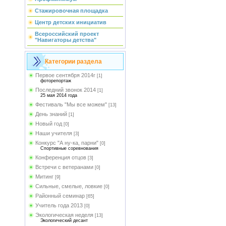
Стажировочная площадка
Центр детских инициатив
Всероссийский проект
"Навигаторы детства"
Категории раздела
Первое сентября 2014г
[1]
фоторепортаж
Последний звонок 2014
[1]
25 мая 2014 года
Фестиваль "Мы все можем"
[13]
День знаний
[1]
Новый год
[0]
Наши учителя
[3]
Конкурс "А ну-ка, парни"
[0]
Спортивные соревнования
Конференция отцов
[3]
Встречи с ветеранами
[0]
Митинг
[9]
Сильные, смелые, ловкие
[0]
Районный семинар
[65]
Учитель года 2013
[0]
Экологическая неделя
[13]
Экологический десант