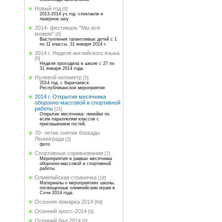
Новый год
[0]
2013-2014 уч.год -спектакли и
лазерное шоу
2014- фестиваль "Мы всё
можем"
[0]
Выступления талантливых детей с 1
по 11 классы. 31 января 2014 г.
2014 г. Неделя английского языка
[0]
Неделя проходила в школе с 27 по
31 января 2014 года.
Нулевой километр
[5]
2014 год. г. Карачаевск.
Республиканское мероприятие
2014 г. Открытие месячника
оборонно-массовой и спортивной
работы
[21]
Открытие месячника- линейки по
всем параллелям классов с
приглашением гостей.
70- летие снятия блокады
Ленинграда
[2]
фото
Спортивные соревнования
[7]
Мероприятия в рамках месячника
оборонно-массовой и спортивной
работы
Олимпийская страничка
[18]
Материалы о мероприятиях школы,
посвященные олимпийским играм в
Сочи 2014 года.
Осенняя ярмарка 2014
[64]
Осенний кросс-2014
[0]
Осенний бал 2014
[0]