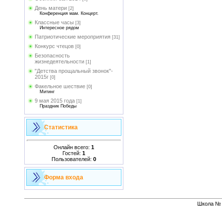
День матери
[2]
Конференция мам. Концерт.
Классные часы
[3]
Интересное рядом
Патриотические мероприятия
[31]
Конкурс чтецов
[0]
Безопасность
жизнедеятельности
[1]
"Детства прощальный звонок"-
2015г
[0]
Факельное шествие
[0]
Митинг
9 мая 2015 года
[1]
Праздник Победы
Статистика
Онлайн всего:
1
Гостей:
1
Пользователей:
0
Форма входа
Школа № 1