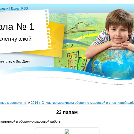
рация
|
Вход
|
RSS
ола № 1
Зеленчукской
ветствую Вас
Друг
ные мероприятия
»
2014 г. Открытие месячника оборонно-массовой и спортивной раб
23 папам
портивной и оборонно-массовой работы