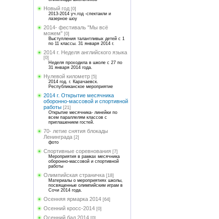
Новый год
[0]
2013-2014 уч.год -спектакли и
лазерное шоу
2014- фестиваль "Мы всё
можем"
[0]
Выступления талантливых детей с 1
по 11 классы. 31 января 2014 г.
2014 г. Неделя английского языка
[0]
Неделя проходила в школе с 27 по
31 января 2014 года.
Нулевой километр
[5]
2014 год. г. Карачаевск.
Республиканское мероприятие
2014 г. Открытие месячника
оборонно-массовой и спортивной
работы
[21]
Открытие месячника- линейки по
всем параллелям классов с
приглашением гостей.
70- летие снятия блокады
Ленинграда
[2]
фото
Спортивные соревнования
[7]
Мероприятия в рамках месячника
оборонно-массовой и спортивной
работы
Олимпийская страничка
[18]
Материалы о мероприятиях школы,
посвященные олимпийским играм в
Сочи 2014 года.
Осенняя ярмарка 2014
[64]
Осенний кросс-2014
[0]
Осенний бал 2014
[0]