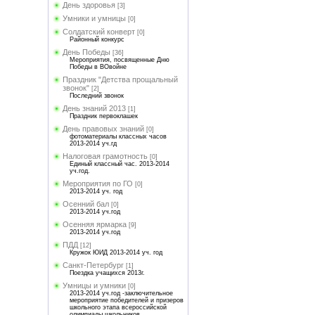
День здоровья
[3]
Умники и умницы
[0]
Солдатский конверт
[0]
Районный конкурс
День Победы
[36]
Мероприятия, посвященные Дню
Победы в ВОвойне
Праздник "Детства прощальный
звонок"
[2]
Последний звонок
День знаний 2013
[1]
Праздник первоклашек
День правовых знаний
[0]
фотоматериалы классных часов
2013-2014 уч.гд
Налоговая грамотность
[0]
Единый классный час. 2013-2014
уч.год.
Мероприятия по ГО
[0]
2013-2014 уч. год
Осенний бал
[0]
2013-2014 уч.год
Осенняя ярмарка
[9]
2013-2014 уч.год
ПДД
[12]
Кружок ЮИД 2013-2014 уч. год
Санкт-Петербург
[1]
Поездка учащихся 2013г.
Умницы и умники
[0]
2013-2014 уч.год -заключительное
мероприятие победителей и призеров
школьного этапа всероссийской
олимпиады школьников