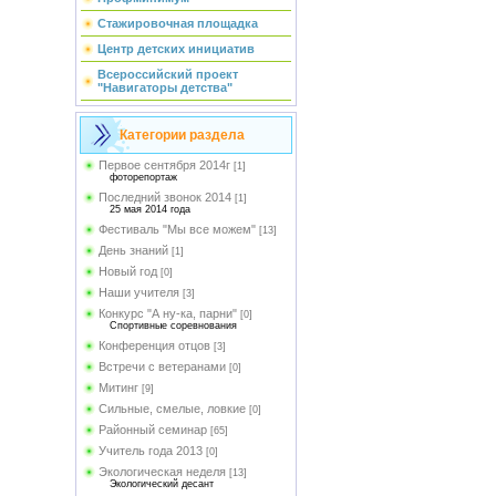
Стажировочная площадка
Центр детских инициатив
Всероссийский проект
"Навигаторы детства"
Категории раздела
Первое сентября 2014г
[1]
фоторепортаж
Последний звонок 2014
[1]
25 мая 2014 года
Фестиваль "Мы все можем"
[13]
День знаний
[1]
Новый год
[0]
Наши учителя
[3]
Конкурс "А ну-ка, парни"
[0]
Спортивные соревнования
Конференция отцов
[3]
Встречи с ветеранами
[0]
Митинг
[9]
Сильные, смелые, ловкие
[0]
Районный семинар
[65]
Учитель года 2013
[0]
Экологическая неделя
[13]
Экологический десант