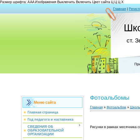
Размер шрифта:
A
A
A
Изображения
Выключить
Включить
Цвет сайта
Ц
Ц
Ц
Х
Главная
|
Регист
Шк
ст. 
При
Фотоальбомы
Меню сайта
Главная
»
Фотоальбом
»
Школь
Главная страница
Год педагога и наставника
СВЕДЕНИЯ ОБ
Рисунки в рамках месячника с
ОБРАЗОВАТЕЛЬНОЙ
ОРГАНИЗАЦИИ