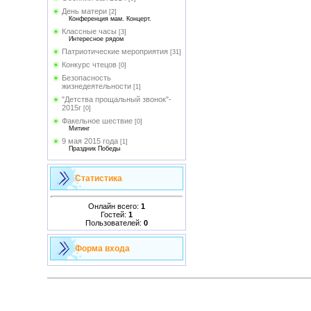
День матери
[2]
Конференция мам. Концерт.
Классные часы
[3]
Интересное рядом
Патриотические мероприятия
[31]
Конкурс чтецов
[0]
Безопасность
жизнедеятельности
[1]
"Детства прощальный звонок"-
2015г
[0]
Факельное шествие
[0]
Митинг
9 мая 2015 года
[1]
Праздник Победы
Статистика
Онлайн всего:
1
Гостей:
1
Пользователей:
0
Форма входа