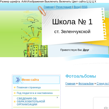
Размер шрифта:
A
A
A
Изображения
Выключить
Включить
Цвет сайта
Ц
Ц
Ц
Х
Главная
|
Регистрация
|
Вход
|
RSS
Школа № 1
ст. Зеленчукской
Приветствую Вас
Друг
Фотоальбомы
Меню сайта
Главная
»
Фотоальбом
»
Стенд по
Главная страница
Год педагога и наставника
СВЕДЕНИЯ ОБ
ОБРАЗОВАТЕЛЬНОЙ
ОРГАНИЗАЦИИ