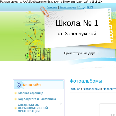
Размер шрифта:
A
A
A
Изображения
Выключить
Включить
Цвет сайта
Ц
Ц
Ц
Х
Главная
|
Регистрация
|
Вход
|
RSS
Школа № 1
ст. Зеленчукской
Приветствую Вас
Друг
Фотоальбомы
Меню сайта
Главная
»
Фотоальбом
»
Неделя те
Главная страница
Год педагога и наставника
СВЕДЕНИЯ ОБ
ОБРАЗОВАТЕЛЬНОЙ
ОРГАНИЗАЦИИ