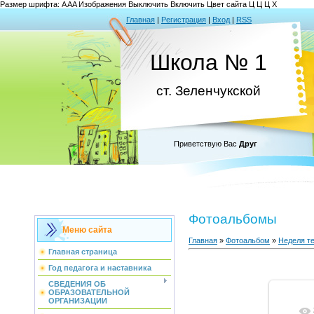
Размер шрифта:
A
A
A
Изображения
Выключить
Включить
Цвет сайта
Ц
Ц
Ц
Х
Главная
|
Регистрация
|
Вход
|
RSS
Школа № 1
ст. Зеленчукской
Приветствую Вас
Друг
Фотоальбомы
Меню сайта
Главная
»
Фотоальбом
»
Неделя те
Главная страница
Год педагога и наставника
СВЕДЕНИЯ ОБ
ОБРАЗОВАТЕЛЬНОЙ
ОРГАНИЗАЦИИ