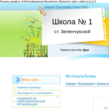
Размер шрифта:
A
A
A
Изображения
Выключить
Включить
Цвет сайта
Ц
Ц
Ц
Х
Главная
|
Регистрация
|
Вход
|
RSS
Школа № 1
ст. Зеленчукской
Приветствую Вас
Друг
Фотоальбомы
Меню сайта
Главная
»
Фотоальбом
»
Неделя те
Главная страница
Год педагога и наставника
СВЕДЕНИЯ ОБ
ОБРАЗОВАТЕЛЬНОЙ
ОРГАНИЗАЦИИ