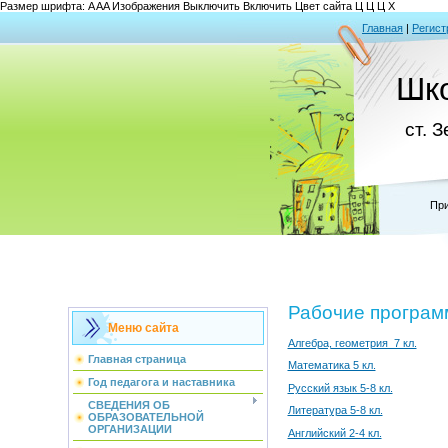
Размер шрифта:
A
A
A
Изображения
Выключить
Включить
Цвет сайта
Ц
Ц
Ц
Х
Главная
|
Регист
Шк
ст. 
При
Рабочие програ
Меню сайта
Алгебра, геометрия 7 кл.
Главная страница
Математика 5 кл.
Год педагога и наставника
Русский язык 5-8 кл.
СВЕДЕНИЯ ОБ
Литература 5-8 кл.
ОБРАЗОВАТЕЛЬНОЙ
ОРГАНИЗАЦИИ
Английский 2-4 кл.