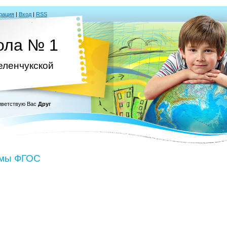
рация
|
Вход
|
RSS
ола № 1
Зеленчукской
ветствую Вас
Друг
ммы ФГОС