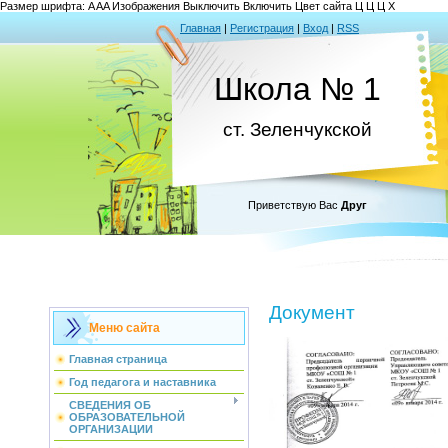
Размер шрифта:
A
A
A
Изображения
Выключить
Включить
Цвет сайта
Ц
Ц
Ц
Х
Главная
|
Регистрация
|
Вход
|
RSS
Школа № 1
ст. Зеленчукской
Приветствую Вас
Друг
Документ
Меню сайта
Главная страница
Год педагога и наставника
СВЕДЕНИЯ ОБ
ОБРАЗОВАТЕЛЬНОЙ
ОРГАНИЗАЦИИ