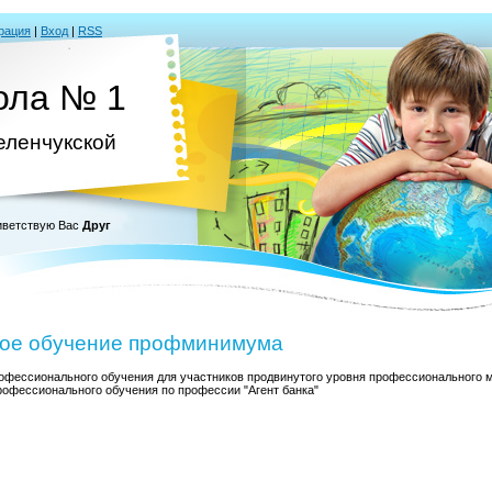
рация
|
Вход
|
RSS
ола № 1
Зеленчукской
ветствую Вас
Друг
ое обучение профминимума
фессионального обучения для участников продвинутого уровня профессионального
рофессионального обучения по профессии "Агент банка"