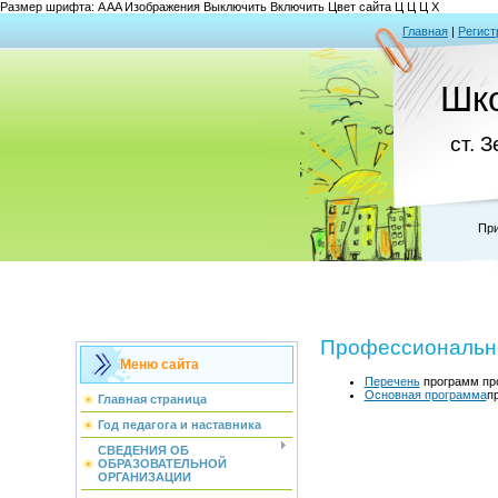
Размер шрифта:
A
A
A
Изображения
Выключить
Включить
Цвет сайта
Ц
Ц
Ц
Х
Главная
|
Регист
Шк
ст. 
При
Профессиональн
Меню сайта
Перечень
программ про
Основная программа
п
Главная страница
Год педагога и наставника
СВЕДЕНИЯ ОБ
ОБРАЗОВАТЕЛЬНОЙ
ОРГАНИЗАЦИИ