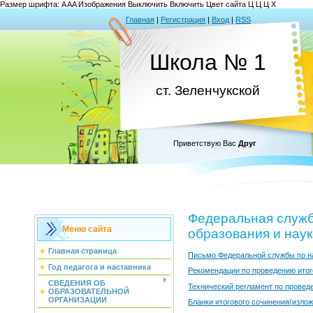
Размер шрифта:
A
A
A
Изображения
Выключить
Включить
Цвет сайта
Ц
Ц
Ц
Х
Главная
|
Регистрация
|
Вход
|
RSS
Школа № 1
ст. Зеленчукской
Приветствую Вас
Друг
Федеральная служб
Меню сайта
образования и нау
Главная страница
Письмо Федеральной службы по на
Год педагога и наставника
Рекомендации по проведению итог
СВЕДЕНИЯ ОБ
Технический регламент по провед
ОБРАЗОВАТЕЛЬНОЙ
ОРГАНИЗАЦИИ
Бланки итогового сочинения(изло