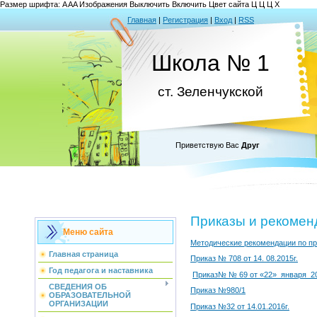
Размер шрифта:
A
A
A
Изображения
Выключить
Включить
Цвет сайта
Ц
Ц
Ц
Х
Главная
|
Регистрация
|
Вход
|
RSS
Школа № 1
ст. Зеленчукской
Приветствую Вас
Друг
Приказы и рекомен
Меню сайта
Методические рекомендации по пр
Главная страница
Приказ № 708 от 14. 08.2015г.
Год педагога и наставника
Приказ№ № 69 от «22» января 20
СВЕДЕНИЯ ОБ
Приказ №980/1
ОБРАЗОВАТЕЛЬНОЙ
ОРГАНИЗАЦИИ
Приказ №32 от 14.01.2016г.