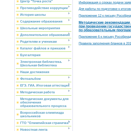
Центр "Точка роста"
Информация о сроках подачи зая
Противодействие коррупции
Для работы по подготовке к итогово
История школы
Приложение 12 к письму Рособрнад
Содержание образования
Методические рекомендации
при проведении государствен
Школьные мероприятия
по образовательным програм
Дополнительное образование
Приложение 6 к письму Рособрнад
Родителям и ученикам
Правила заполнения бланков в 2016
Каталог файлов и приказов
Бухгалтерия
Электронная библиотека.
Школьная библиотека
Наши достижения
Фотоальбом
ЕГЭ. ГИА. Итоговая аттестация
Методическая работа
Методические документы для
обеспечения
образовательного процесса
Всероссийская олимпиада
школьников
ГТО "Олимпийская страничка"
Новостная лента