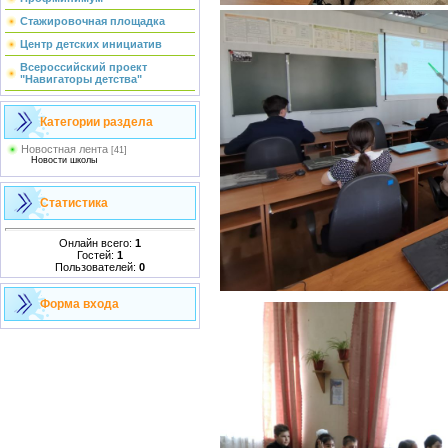
Стажировочная площадка
Центр детских инициатив
Всероссийский проект
"Навигаторы детства"
Категории раздела
Новостная лента
[41]
Новости школы
Статистика
Онлайн всего:
1
Гостей:
1
Пользователей:
0
Форма входа