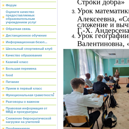
Строки добра»
Форум
Урок математики
Оцените качество
предоставляемых
Алексеевна, «С
образовательным
учреждением услуг
сложение и выч
Г.-Х. Андерсен
Обратная связь
Урок географии,
Дистанционное обучение
Валентиновна, 
Информационная безоп...
Школьный спортивный клуб
Качество образования
Казачий класс
Большая перемена
food
Питание
Прием в первый класс
Функциональная грамотность
Разговоры о важном
Правовая информация от
МВД и прокуратуры
Снижение бюрократической
нагрузки на учителей
Профминимум