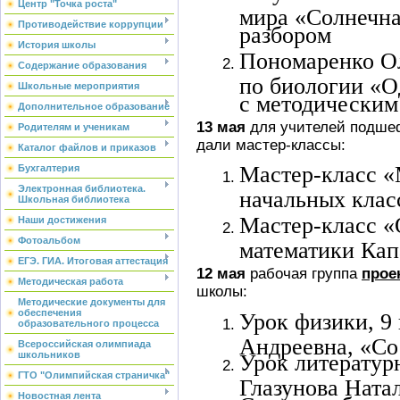
Центр "Точка роста"
мира «Солнечна
Противодействие коррупции
разбором
История школы
Пономаренко Ол
Содержание образования
по биологии «О
Школьные мероприятия
с методическим
Дополнительное образование
13 мая
для учителей подше
Родителям и ученикам
дали мастер-классы:
Каталог файлов и приказов
Мастер-класс «
Бухгалтерия
Электронная библиотека.
начальных клас
Школьная библиотека
Мастер-класс «
Наши достижения
Фотоальбом
математики Ка
ЕГЭ. ГИА. Итоговая аттестация
12 мая
рабочая группа
прое
Методическая работа
школы:
Методические документы для
обеспечения
Урок физики, 9
образовательного процесса
Андреевна, «Со
Всероссийская олимпиада
школьников
Урок литературн
ГТО "Олимпийская страничка"
Глазунова Натал
Новостная лента