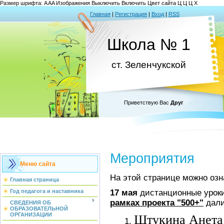
Размер шрифта:
A
A
A
Изображения
Выключить
Включить
Цвет сайта
Ц
Ц
Ц
Х
Главная
|
Регистрация
|
Вход
|
RSS
Школа № 1
ст. Зеленчукской
Приветствую Вас
Друг
Мероприятия
Меню сайта
На этой странице можно озн
Главная страница
Год педагога и наставника
17 мая
дистанционные урок
рамках проекта "500+"
дали
СВЕДЕНИЯ ОБ
ОБРАЗОВАТЕЛЬНОЙ
ОРГАНИЗАЦИИ
Штукина Анета