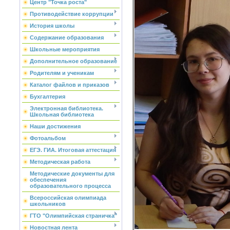
Центр "Точка роста"
Противодействие коррупции
История школы
Содержание образования
Школьные мероприятия
Дополнительное образование
Родителям и ученикам
Каталог файлов и приказов
Бухгалтерия
Электронная библиотека.
Школьная библиотека
Наши достижения
Фотоальбом
ЕГЭ. ГИА. Итоговая аттестация
Методическая работа
Методические документы для
обеспечения
образовательного процесса
Всероссийская олимпиада
школьников
ГТО "Олимпийская страничка"
Новостная лента