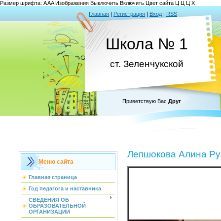
Размер шрифта:
A
A
A
Изображения
Выключить
Включить
Цвет сайта
Ц
Ц
Ц
Х
Главная
|
Регистрация
|
Вход
|
RSS
Школа № 1
ст. Зеленчукской
Приветствую Вас
Друг
Лепшокова Алина Ру
Меню сайта
Главная страница
Год педагога и наставника
СВЕДЕНИЯ ОБ
ОБРАЗОВАТЕЛЬНОЙ
ОРГАНИЗАЦИИ