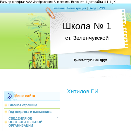
Размер шрифта:
A
A
A
Изображения
Выключить
Включить
Цвет сайта
Ц
Ц
Ц
Х
Главная
|
Регистрация
|
Вход
|
RSS
Школа № 1
ст. Зеленчукской
Приветствую Вас
Друг
Хитилов Г.И.
Меню сайта
Главная страница
Год педагога и наставника
СВЕДЕНИЯ ОБ
ОБРАЗОВАТЕЛЬНОЙ
ОРГАНИЗАЦИИ