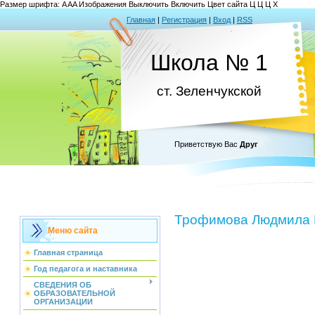
Размер шрифта:
A
A
A
Изображения
Выключить
Включить
Цвет сайта
Ц
Ц
Ц
Х
Главная
|
Регистрация
|
Вход
|
RSS
Школа № 1
ст. Зеленчукской
Приветствую Вас
Друг
Трофимова Людмила 
Меню сайта
Главная страница
Год педагога и наставника
СВЕДЕНИЯ ОБ
ОБРАЗОВАТЕЛЬНОЙ
ОРГАНИЗАЦИИ